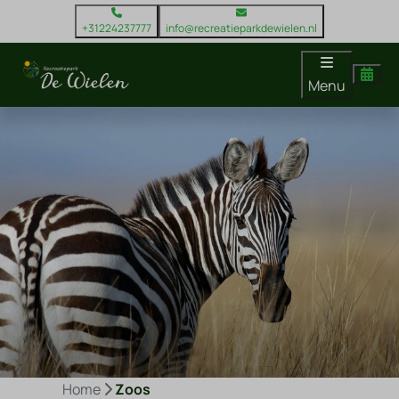
+31224237777
info@recreatieparkdewielen.nl
Menu
Home
Zoos