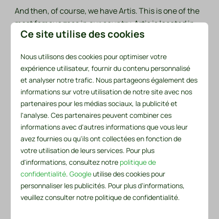
And then, of course, we have Artis. This is one of the
most famous zoos in our country. Artis is located in
Ce site utilise des cookies
Amsterdam and is therefore easily accessible from
our recreation park. This zoo is home to as many as
Nous utilisons des cookies pour optimiser votre
750 different animal species, including sharks,
expérience utilisateur, fournir du contenu personnalisé
gazelles, wildebeests, chimpanzees, elephants,
et analyser notre trafic. Nous partageons également des
giraffes and zebras. There are also 300 different
informations sur votre utilisation de notre site avec nos
species of trees. Therefore, it is truly a fantastic
partenaires pour les médias sociaux, la publicité et
experience to walk through this zoo. Artis is the
l'analyse. Ces partenaires peuvent combiner ces
oldest zoo in the Netherlands and this is reflected in
informations avec d'autres informations que vous leur
th
the 19
-century architecture that has been well
avez fournies ou qu'ils ont collectées en fonction de
preserved. What also makes Artis very special is that
votre utilisation de leurs services. Pour plus
d'informations, consultez notre
politique de
they have recreated the natural habitat of the
confidentialité
.
Google
utilise des cookies pour
animals as closely as possible. You can also
personnaliser les publicités. Pour plus d'informations,
experience this for yourself as a visitor. Different
veuillez consulter notre politique de confidentialité.
parts of the world are reflected in the park so that the
animals feel as much at home as possible. All this is