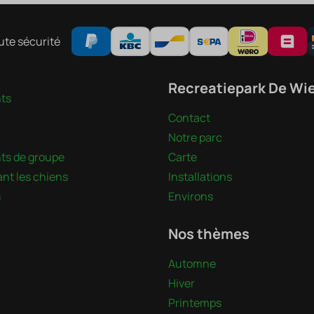
ute sécurité
Recreatiepark De Wi
ts
Contact
Notre parc
s de groupe
Carte
nt les chiens
Installations
s
Environs
Nos thèmes
Automne
Hiver
Printemps