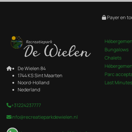
Payer en to
Hébergemen
Bungalows
Chalets
Hébergement
De Wielen 84
Parc accepta
1744 KS Sint Maarten
Noord-Holland
Last Minute
Nederland
+31224237777
info@recreatieparkdewielen.nl