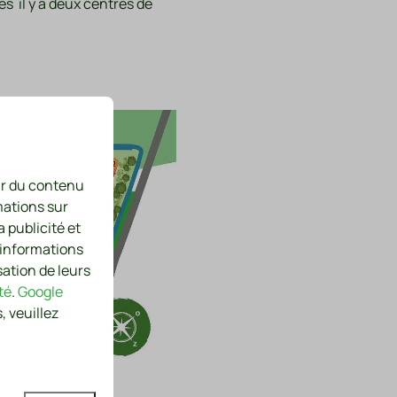
es il y a deux centres de
nir du contenu
mations sur
a publicité et
 informations
sation de leurs
té
.
Google
, veuillez