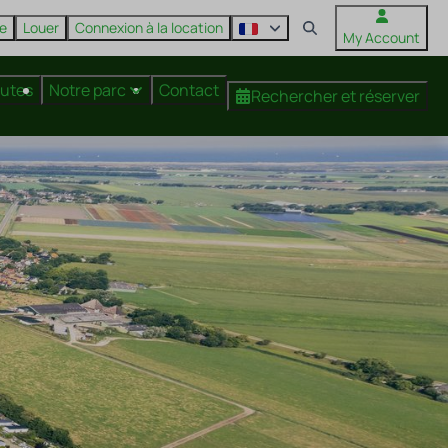
re
Louer
Connexion à la location
My Account
nutes
Notre parc
Contact
Rechercher et réserver