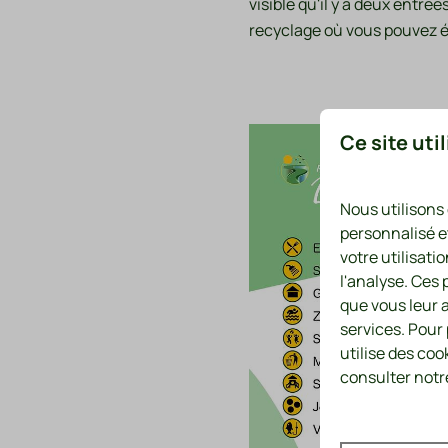
visible qu'il y a deux entré
recyclage où vous pouvez 
Ce site uti
Nous utilisons
personnalisé e
votre utilisati
l'analyse. Ces
que vous leur a
services. Pour
utilise des coo
consulter notre