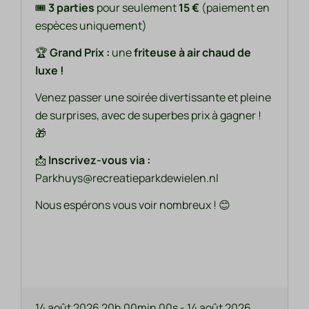
🎟️
3 parties
pour seulement
15 €
(paiement en
espèces uniquement)
🏆
Grand Prix :
une
friteuse à air chaud de
luxe !
Venez passer une soirée divertissante et pleine
de surprises, avec de superbes prix à gagner !
🎁
📩
Inscrivez-vous via :
Parkhuys@recreatieparkdewielen.nl
Nous espérons vous voir nombreux ! 😊
14 août 2026 20h 00min 00s
-
14 août 2026