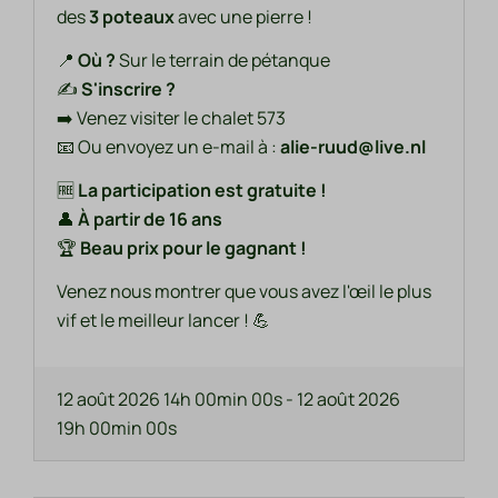
des
3 poteaux
avec une pierre !
📍
Où ?
Sur le terrain de pétanque
✍️
S'inscrire ?
➡️ Venez visiter le chalet 573
📧 Ou envoyez un e-mail à :
alie-ruud@live.nl
🆓
La participation est gratuite !
👤
À partir de 16 ans
🏆
Beau prix pour le gagnant !
Venez nous montrer que vous avez l'œil le plus
vif et le meilleur lancer ! 💪
12 août 2026 14h 00min 00s
-
12 août 2026
19h 00min 00s