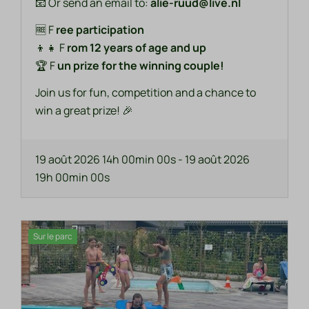
📧 Or send an email to:
alie-ruud@live.nl
🆓 F
ree participation
👦👧 F
rom 12 years of age and up
🏆 F
un prize for the winning couple!
Join us for fun, competition and a chance to
win a great prize! 🎉
19 août 2026 14h 00min 00s
-
19 août 2026
19h 00min 00s
Sur le parc