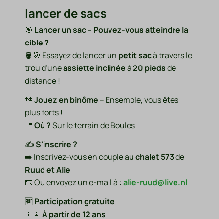
lancer de sacs
🎯
Lancer un sac – Pouvez-vous atteindre la
cible ?
🪣🎯 Essayez de lancer un
petit sac
à travers le
trou d'une
assiette inclinée
à
20 pieds
de
distance !
👫
Jouez en binôme
– Ensemble, vous êtes
plus forts !
📍
Où ?
Sur le terrain de Boules
✍️
S'inscrire ?
➡️ Inscrivez-vous en couple au
chalet 573
de
Ruud et Alie
📧 Ou envoyez un e-mail à :
alie-ruud@live.nl
🆓
Participation gratuite
👦👧
À partir de 12 ans