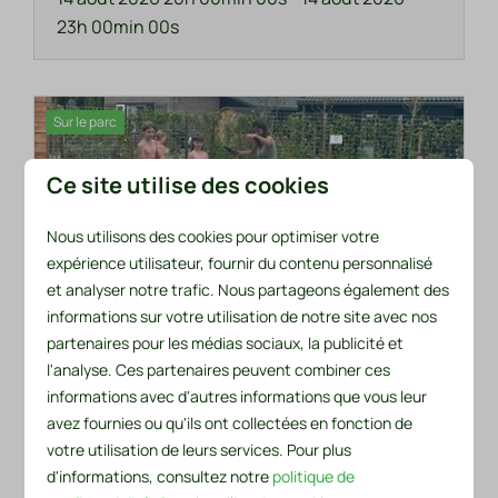
23h 00min 00s
Sur le parc
Ce site utilise des cookies
Nous utilisons des cookies pour optimiser votre
expérience utilisateur, fournir du contenu personnalisé
et analyser notre trafic. Nous partageons également des
informations sur votre utilisation de notre site avec nos
Kids Pool Party
partenaires pour les médias sociaux, la publicité et
l'analyse. Ces partenaires peuvent combiner ces
Six samedis par an, en haute saison, une fête à
informations avec d'autres informations que vous leur
la piscine est organisée pour les enfants. Au
avez fournies ou qu'ils ont collectées en fonction de
programme : musique, limonade, friandises et
votre utilisation de leurs services. Pour plus
activités différentes chaque semaine.
d'informations, consultez notre
politique de
L’inscription se fait à la piscine et coûte 3 € par