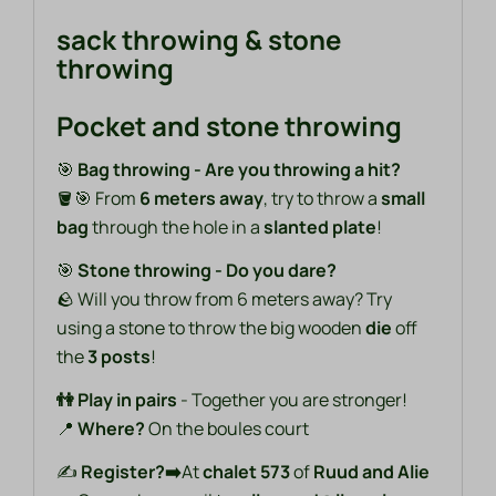
sack throwing & stone
throwing
Pocket and stone throwing
🎯
Bag throwing - Are you throwing a hit?
🪣🎯 From
6 meters away
, try to throw a
small
bag
through the hole in a
slanted plate
!
🎯
Stone throwing - Do you dare?
🪨 Will you throw from 6 meters away? Try
using a stone to throw the big wooden
die
off
the
3 posts
!
👫 Play in pairs
- Together you are stronger!
📍
Where?
On the boules court
✍️
Register?➡️
At
chalet 573
of
Ruud and Alie