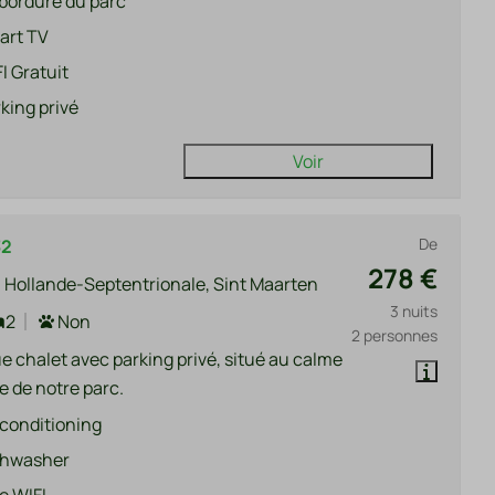
bordure du parc
art TV
I Gratuit
king privé
Voir
De
32
278 €
 Hollande-Septentrionale, Sint Maarten
3 nuits
2
Non
2 personnes
e chalet avec parking privé, situé au calme
e de notre parc.
 conditioning
shwasher