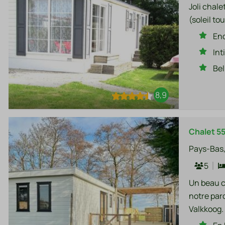
Joli chale
(soleil t
End
Int
Bel
8,9
Chalet 5
Pays-Bas,
5
Un beau c
notre parc
Valkkoog.