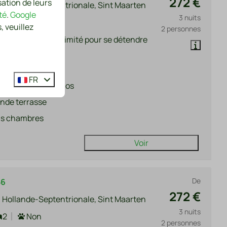
272 €
sation de leurs
 Hollande-Septentrionale, Sint Maarten
té
.
Google
3 nuits
3
2
, veuillez
2 personnes
ec beaucoup d'intimité pour se détendre
ment
matisation
FR
din entièrement clos
nde terrasse
is chambres
Voir
De
56
272 €
 Hollande-Septentrionale, Sint Maarten
3 nuits
2
Non
2 personnes