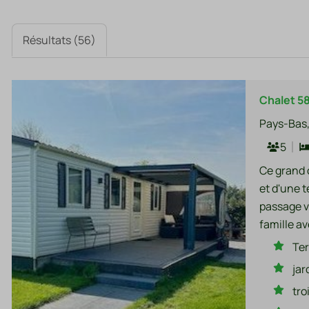
Résultats (56)
Chalet 5
Pays-Bas,
5
Ce grand 
et d'une t
passage ve
famille av
Ter
jar
tro