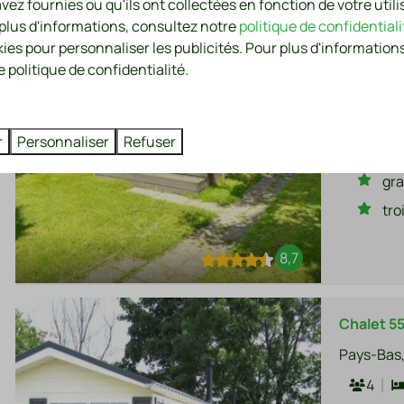
vez fournies ou qu'ils ont collectées en fonction de votre utili
Pays-Bas,
 plus d'informations, consultez notre
politique de confidentiali
6
kies pour personnaliser les publicités. Pour plus d'informations
 politique de confidentialité.
Chalet av
complète
Cli
r
Personnaliser
Refuser
jar
gra
tro
8,7
Chalet 5
Pays-Bas,
4