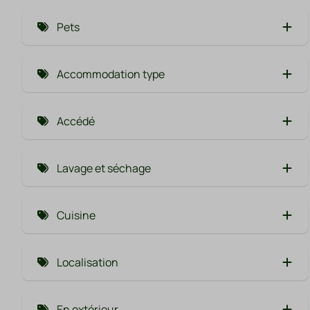
Pets
Pet-free (19)
Accommodation type
Pets allowed (32)
Maison de vacances (16)
Accédé
Chalets (38)
Rez de chaussée (31)
Lavage et séchage
Adapté aux fauteuils roulants (2)
Sèche-linge (13)
Cuisine
Machine à laver (14)
Lave-vaisselle (11)
Localisation
Près de l'aire de jeux (3)
En extérieur