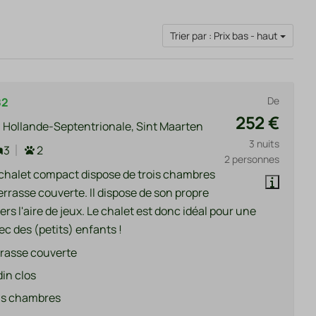
Trier par : Prix bas - haut
De
82
252 €
 Hollande-Septentrionale, Sint Maarten
3 nuits
3
2
2 personnes
chalet compact dispose de trois chambres
errasse couverte. Il dispose de son propre
rs l'aire de jeux. Le chalet est donc idéal pour une
ec des (petits) enfants !
rasse couverte
din clos
is chambres