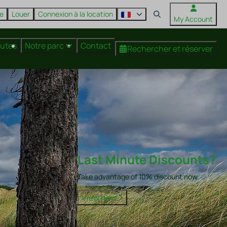
re
Louer
Connexion à la location
My Account
nutes
Notre parc
Contact
Rechercher et réserver
Last Minute Discounts?
Take advantage of 10% discount now
View now