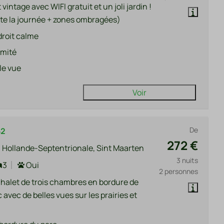
t vintage avec WIFI gratuit et un joli jardin !
oute la journée + zones ombragées)
roit calme
imité
le vue
Voir
De
52
272 €
 Hollande-Septentrionale, Sint Maarten
3 nuits
3
Oui
2 personnes
halet de trois chambres en bordure de
 avec de belles vues sur les prairies et