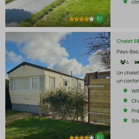
cli
8,1
Chalet 5
Pays-Bas,
4
Un chalet
un confor
WIF
Ch
Prè
Sit
8,1