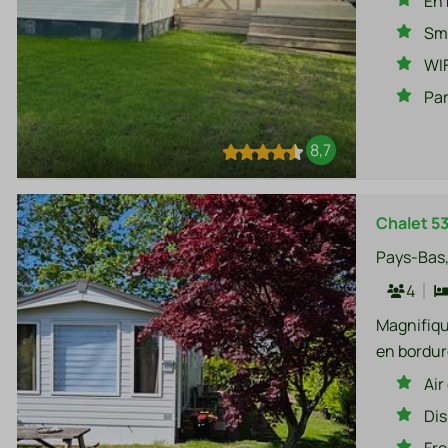
En 
Sm
WIF
Par
8,7
Chalet 5
Pays-Bas,
4
Magnifiqu
en bordur
Air
Di