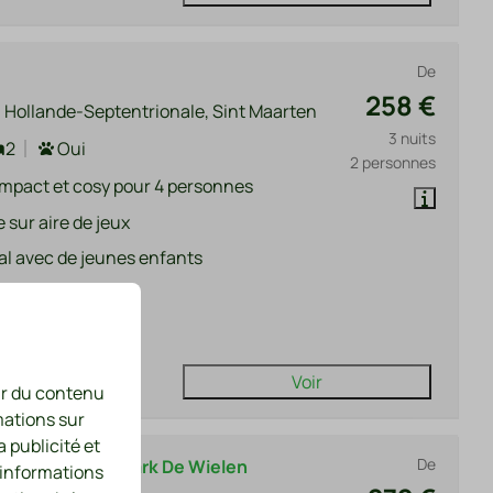
De
258 €
 Hollande-Septentrionale, Sint Maarten
3 nuits
2
Oui
2 personnes
mpact et cosy pour 4 personnes
 sur aire de jeux
al avec de jeunes enfants
i balcon
I gratuit
Voir
nir du contenu
mations sur
a publicité et
De
21 au Recreatiepark De Wielen
 informations