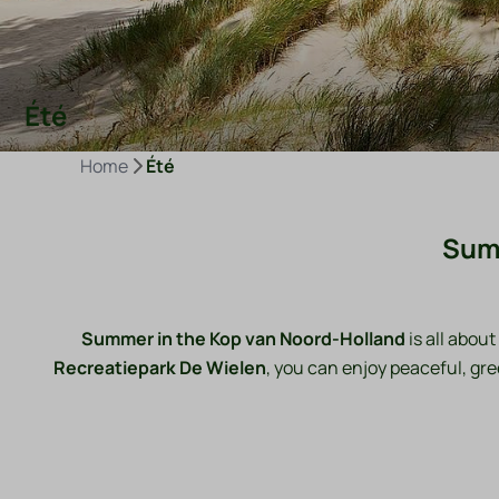
Été
Home
Été
Summ
Summer in the Kop van Noord-Holland
is all abou
Recreatiepark De Wielen
, you can enjoy peaceful, gr