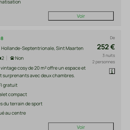
matisation
Voir
De
88
252 €
 Hollande-Septentrionale, Sint Maarten
3 nuits
2
Non
2 personnes
 vintage cosy de 20 m² offre un espace et
t surprenants avec deux chambres.
I gratuit
alet compact
s du terrain de sport
ué au centre
Voir