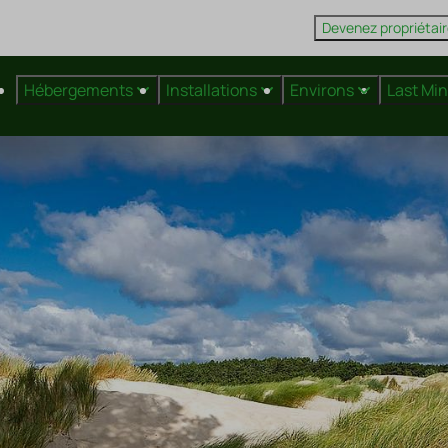
Devenez propriétai
Hébergements
Installations
Environs
Last Mi