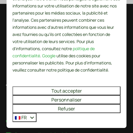
informations sur votre utilisation de notre site avec nos
partenaires pour les médias sociaux, la publicité et
Payer en toute sécurité
l'analyse. Ces partenaires peuvent combiner ces
informations avec d'autres informations que vous leur
avez fournies ou qu'ils ont collectées en fonction de
votre utilisation de leurs services. Pour plus
d'informations, consultez notre
politique de
confidentialité
.
Google
utilise des cookies pour
personnaliser les publicités. Pour plus d'informations,
veuillez consulter notre politique de confidentialité.
De Wielen 84
Tout accepter
1744 KS Sint Maarten
Noord-Holland
Personnaliser
Nederland
Refuser
FR
+31224237777