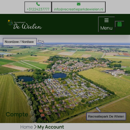
+31224237777
info@recreatieparkdewielen.nl
Menu
Compte
Home
My Account