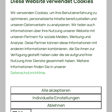
Diese Website verwendet Cookies
Ihres Bungalows oder Chalets über den
Recreatiepark De Wielen? Kontaktieren Sie uns über
Wir verwenden Cookies, um Ihre Benutzererfahrung zu
das untenstehende Formular. ⤵
optimieren, personalisierte Inhalte bereitzustellen und
unseren Datenverkehr zu analysieren. Wir teilen auch
Anrede
Informationen über Ihre Nutzung unserer Website mit
unseren Partnern für soziale Medien, Werbung und
Analyse. Diese Partner können diese Informationen mit
Vorname
anderen Informationen kombinieren, die Sie ihnen zur
Verfügung gestellt haben oder die sie aufgrund Ihrer
Familienname, Nachname
Nutzung ihrer Dienste gesammelt haben. Weitere
Informationen finden Sie in unserer
Datenschutzrichtlinie
.
Email
Handynummer
Alle akzeptieren
Individuelle Einstellungen
Fragen oder Anmerkungen
Ablehnen