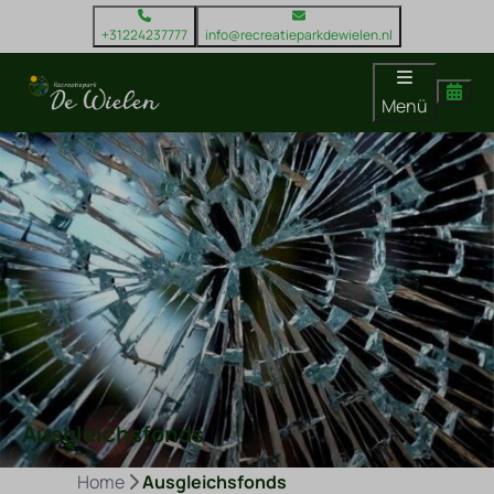
+31224237777
info@recreatieparkdewielen.nl
Menü
Ausgleichsfonds
Home
Ausgleichsfonds