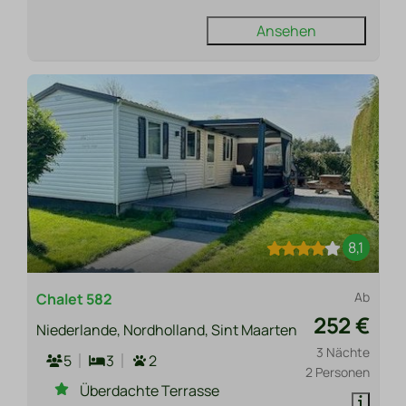
Ansehen
8,1
Ab
Chalet 582
252 €
Niederlande, Nordholland, Sint Maarten
3 Nächte
5
3
2
2 Personen
Überdachte Terrasse