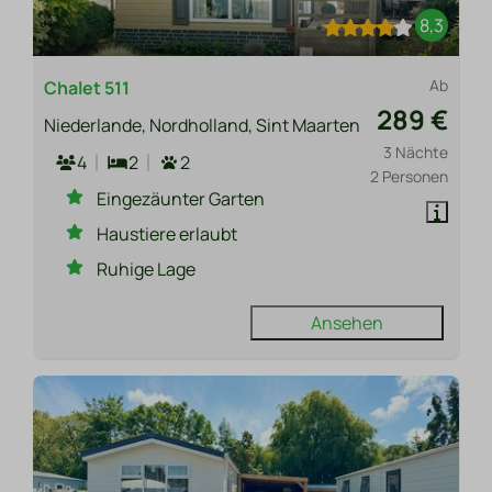
8,3
Ab
Chalet 511
289 €
Niederlande, Nordholland, Sint Maarten
3 Nächte
4
2
2
2 Personen
Eingezäunter Garten
Haustiere erlaubt
Ruhige Lage
Ansehen