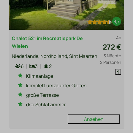
8,7
Ab
Chalet 521 im Recreatiepark De
272 €
Wielen
Niederlande, Nordholland, Sint Maarten
3 Nächte
2 Personen
6
3
2
Klimaanlage
komplett umzäunter Garten
große Terrasse
drei Schlafzimmer
Ansehen