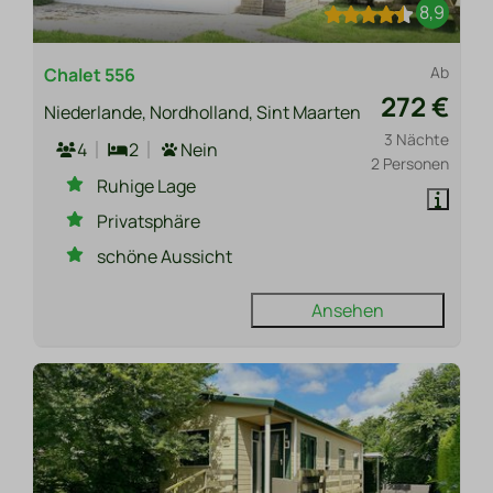
8,9
Ab
Chalet 556
272 €
Niederlande, Nordholland, Sint Maarten
3 Nächte
4
2
Nein
2 Personen
Ruhige Lage
Privatsphäre
schöne Aussicht
Ansehen