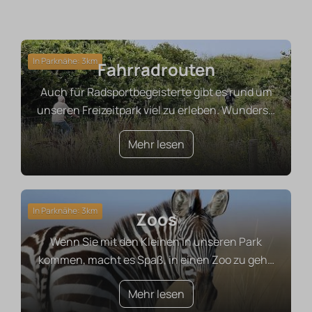
In Parknähe: 3km
Fahrradrouten
Auch für Radsportbegeisterte gibt es rund um
unseren Freizeitpark viel zu erleben. Wunders
…
Mehr lesen
In Parknähe: 3km
Zoos
Wenn Sie mit den Kleinen in unseren Park
kommen, macht es Spaß, in einen Zoo zu geh
…
Mehr lesen