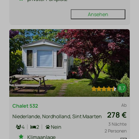
Ansehen
8,7
Ab
Chalet 532
278 €
Niederlande, Nordholland, Sint Maarten
3 Nächte
4
2
Nein
2 Personen
Klimaanlage