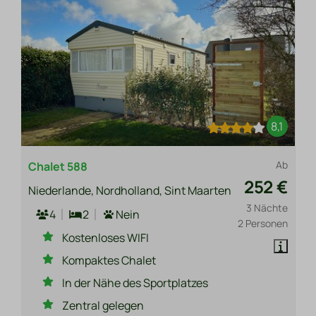
8,1
Ab
Chalet 588
252 €
Niederlande, Nordholland, Sint Maarten
3 Nächte
4
2
Nein
2 Personen
Kostenloses WIFI
Kompaktes Chalet
In der Nähe des Sportplatzes
Zentral gelegen