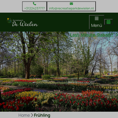
+31224237777
info@recreatieparkdewielen.nl
Menü
Last-Minute-Rabatt?
Frühling
Home
Frühling