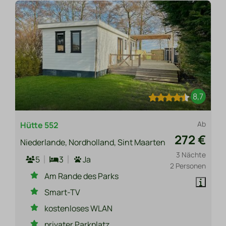
8,7
Ab
Hütte 552
272 €
Niederlande, Nordholland, Sint Maarten
3 Nächte
5
3
Ja
2 Personen
Am Rande des Parks
Smart-TV
kostenloses WLAN
privater Parkplatz