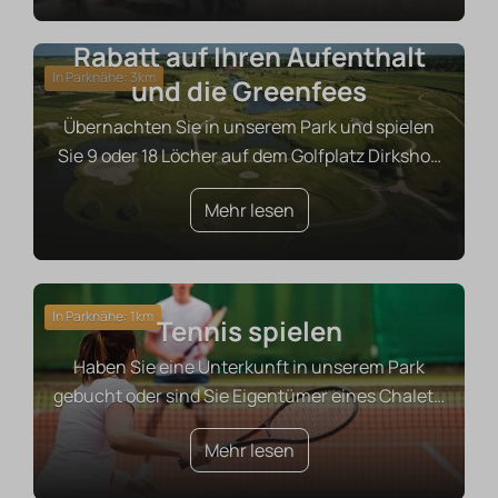
Spielen Sie Golf mit 10 %
Rabatt auf Ihren Aufenthalt
In Parknähe: 3km
und die Greenfees
Übernachten Sie in unserem Park und spielen
Sie 9 oder 18 Löcher auf dem Golfplatz Dirksho
…
Mehr lesen
In Parknähe: 1km
Tennis spielen
Haben Sie eine Unterkunft in unserem Park
gebucht oder sind Sie Eigentümer eines Chalet
…
Mehr lesen