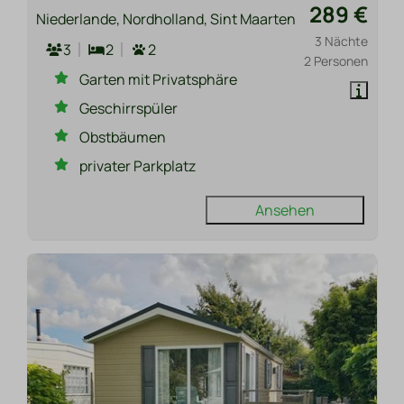
289 €
Niederlande, Nordholland, Sint Maarten
3 Nächte
3
2
2
2 Personen
Garten mit Privatsphäre
Geschirrspüler
Obstbäumen
privater Parkplatz
Ansehen