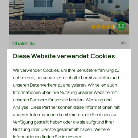
8,9
Ab
Chalet 3a
322 €
Niederlande, Nordholland, Sint Maarten
Diese Website verwendet Cookies
3 Nächte
4
2
2
2 Personen
Wir verwenden Cookies, um Ihre Benutzererfahrung zu
Am Wasser
optimieren, personalisierte Inhalte bereitzustellen und
ruhige Lage
unseren Datenverkehr zu analysieren. Wir teilen auch
Informationen über Ihre Nutzung unserer Website mit
große Terrasse
unseren Partnern für soziale Medien, Werbung und
haustierfreundlich
Analyse. Diese Partner können diese Informationen mit
anderen Informationen kombinieren, die Sie ihnen zur
Ansehen
Verfügung gestellt haben oder die sie aufgrund Ihrer
Nutzung ihrer Dienste gesammelt haben. Weitere
Informationen finden Sie in unserer