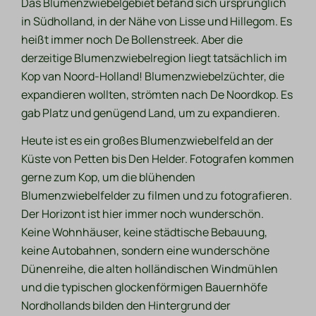
Das Blumenzwiebelgebiet befand sich ursprünglich
in Südholland, in der Nähe von Lisse und Hillegom. Es
heißt immer noch De Bollenstreek. Aber die
derzeitige Blumenzwiebelregion liegt tatsächlich im
Kop van Noord-Holland! Blumenzwiebelzüchter, die
expandieren wollten, strömten nach De Noordkop. Es
gab Platz und genügend Land, um zu expandieren.
Heute ist es ein großes Blumenzwiebelfeld an der
Küste von Petten bis Den Helder. Fotografen kommen
gerne zum Kop, um die blühenden
Blumenzwiebelfelder zu filmen und zu fotografieren.
Der Horizont ist hier immer noch wunderschön.
Keine Wohnhäuser, keine städtische Bebauung,
keine Autobahnen, sondern eine wunderschöne
Dünenreihe, die alten holländischen Windmühlen
und die typischen glockenförmigen Bauernhöfe
Nordhollands bilden den Hintergrund der