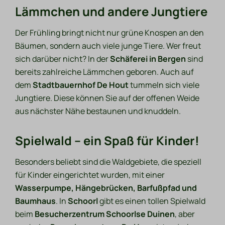
Lämmchen und andere Jungtiere
Der Frühling bringt nicht nur grüne Knospen an den
Bäumen, sondern auch viele junge Tiere. Wer freut
sich darüber nicht? In der
Schäferei in Bergen
sind
bereits zahlreiche Lämmchen geboren. Auch auf
dem
Stadtbauernhof De Hout
tummeln sich viele
Jungtiere. Diese können Sie auf der offenen Weide
aus nächster Nähe bestaunen und knuddeln.
Spielwald – ein Spaß für Kinder!
Besonders beliebt sind die Waldgebiete, die speziell
für Kinder eingerichtet wurden, mit einer
Wasserpumpe, Hängebrücken, Barfußpfad und
Baumhaus
. In
Schoorl
gibt es einen tollen Spielwald
beim
Besucherzentrum Schoorlse Duinen
, aber