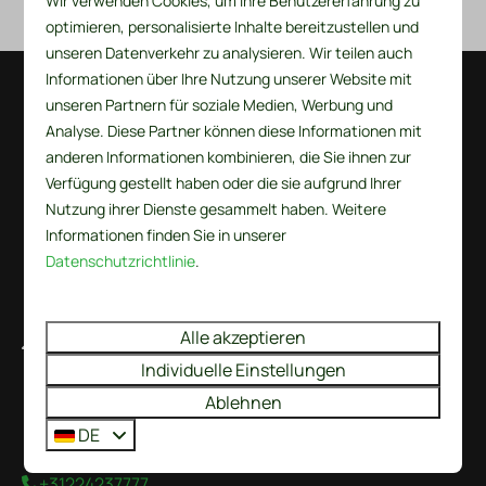
Wir verwenden Cookies, um Ihre Benutzererfahrung zu
De Wielen vermieten
optimieren, personalisierte Inhalte bereitzustellen und
unseren Datenverkehr zu analysieren. Wir teilen auch
Informationen über Ihre Nutzung unserer Website mit
unseren Partnern für soziale Medien, Werbung und
Bezahlen Sie sicher
Analyse. Diese Partner können diese Informationen mit
anderen Informationen kombinieren, die Sie ihnen zur
Verfügung gestellt haben oder die sie aufgrund Ihrer
Nutzung ihrer Dienste gesammelt haben. Weitere
Informationen finden Sie in unserer
Datenschutzrichtlinie
.
Alle akzeptieren
De Wielen 84
Individuelle Einstellungen
1744 KS Sint Maarten
Noord-Holland
Ablehnen
Nederland
DE
+31224237777