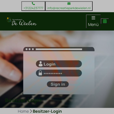
+31224237777
info@recreatieparkdewielen.nl
Menü
Besitzer-Login
Home
Besitzer-Login