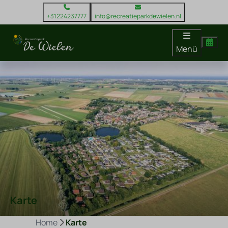
+31224237777
info@recreatieparkdewielen.nl
Menü
Karte
Home
Karte