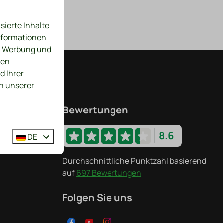
sierte Inhalte
Informationen
n, Werbung und
nen
d Ihrer
in unserer
elen
Bewertungen
8.6
DE
Durchschnittliche Punktzahl basierend
auf
697 Bewertungen
Folgen Sie uns