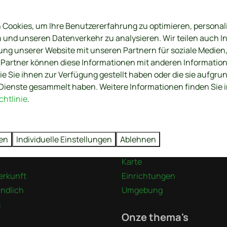
Cookies, um Ihre Benutzererfahrung zu optimieren, personali
n und unseren Datenverkehr zu analysieren. Wir teilen auch 
ung unserer Website mit unseren Partnern für soziale Medie
 Partner können diese Informationen mit anderen Informatio
ie Sie ihnen zur Verfügung gestellt haben oder die sie aufgrun
Sie sicher
Dienste gesammelt haben. Weitere Informationen finden Sie 
htlinie
.
fte
Recreatiepark De Wi
Kontakt
ren
Individuelle Einstellungen
Ablehnen
Unser Park
Karte
erkunft
Einrichtungen
undlich
Umgebung
s
Onze thema's