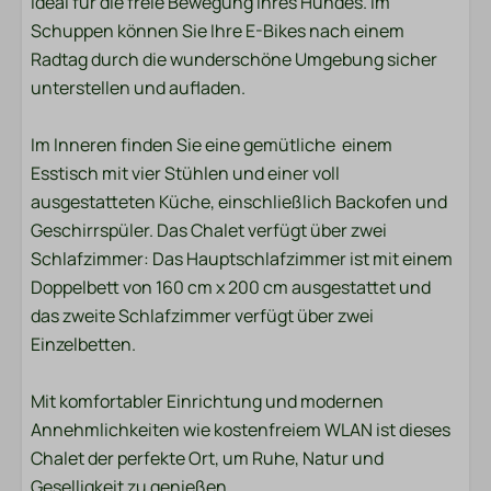
ideal für die freie Bewegung Ihres Hundes. Im
Handtücher
Schuppen können Sie Ihre E-Bikes nach einem
Radtag durch die wunderschöne Umgebung sicher
Schlafzimmer
unterstellen und aufladen.
Bettzeug
Im Inneren finden Sie eine gemütliche einem
Unterhaltung
Esstisch mit vier Stühlen und einer voll
ausgestatteten Küche, einschließlich Backofen und
Smart-TV
Geschirrspüler. Das Chalet verfügt über zwei
Wi-Fi
Schlafzimmer: Das Hauptschlafzimmer ist mit einem
Doppelbett von 160 cm x 200 cm ausgestattet und
Standort
das zweite Schlafzimmer verfügt über zwei
Einzelbetten.
Nachmittagssonne
Zentrale Lage
Mit komfortabler Einrichtung und modernen
Abendsonne
Annehmlichkeiten wie kostenfreiem WLAN ist dieses
Freistehend
Chalet der perfekte Ort, um Ruhe, Natur und
Ruhige Lage
Geselligkeit zu genießen.