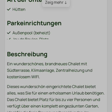
Zeig mehr ↓
Hütten
Parkeinrichtungen
Außenpool (beheizt)
Jeu de Boules-Platz
Sandwiches bestellen (vom 1. April bis 31. Oktober)
Bar / Restaurant (vom 1. April bis 31. Oktober)
Beschreibung
Spielplatz mit Seilbahn und Trampolin
Ein wunderschönes, brandneues Chalet mit
Fischteich (neben dem Park)
Südterrasse, Klimaanlage, Zentralheizung und
Fahrradverleih (vom 1. April bis 31. Oktober)
kostenlosem WIFI.
Ladestationen für Elektroautos
Sportplatz (Fußball, Volleyball, Badminton)
Dieses wunderschön eingerichtete Chalet bietet
Waschmaschine und Trockner (kostenpflichtig)
alles, was Sie für einen erholsamen Urlaub benötigen.
Das Chalet bietet Platz für bis zu vier Personen und
Badezimmer
verfügt über einen komplett eingezäunten Garten,