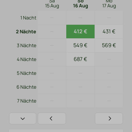
Sa
So
Mo
15 Aug
16 Aug
17 Aug
—
—
—
1 Nacht
—
412 €
431 €
2 Nächte
—
549 €
569 €
3 Nächte
—
687 €
—
4 Nächte
—
—
—
5 Nächte
—
—
—
6 Nächte
—
—
—
7 Nächte