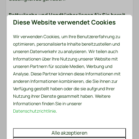
Außenbereich
Bettwäsche und Handtücher liegen für Sie bereit
Diese Website verwendet Cookies
Garten
Das Bettwäschepaket pro Person enthält ein
Gartenmöbel
Spannbettlaken, einen Bettbezug und einen
Wir verwenden Cookies, um Ihre Benutzererfahrung zu
Lounge-Set
Kissenbezug. Im Handtuchpaket finden Sie sowohl
optimieren, personalisierte Inhalte bereitzustellen und
Liegestühle
ein kleines als auch ein großes Handtuch. Zusätzlich
unseren Datenverkehr zu analysieren. Wir teilen auch
Sonnenschutz: Markise
sind ein Küchentuch und ein Geschirrtuch
Informationen über Ihre Nutzung unserer Website mit
Terrasse: Abgedeckt
vorhanden. Für den ersten Tag gibt es auch ein
unseren Partnern für soziale Medien, Werbung und
praktisches Service-Set. Dazu gehören ein Müllsack,
Analyse. Diese Partner können diese Informationen mit
Sicherheit
eine Spülbürste, ein Spültuch, Spülmittel, zwei
anderen Informationen kombinieren, die Sie ihnen zur
Spülmaschinentabs und eine Rolle Toilettenpapier.
Verfügung gestellt haben oder die sie aufgrund Ihrer
Feuerlöscher
Nutzung ihrer Dienste gesammelt haben. Weitere
Rauchmelder
Betten gemacht?
Informationen finden Sie in unserer
Datenschutzrichtlinie
.
Möchten Sie sofort nach Ihrer Ankunft bezogene
Heizung und Kühlung
Betten genießen? Gerne organisieren wir dies für Sie
für nur 6,50 € pro Bett. Sie können diese Option ganz
Klimatisierung
Alle akzeptieren
einfach bei der Buchung ankreuzen.
Zentralheizung