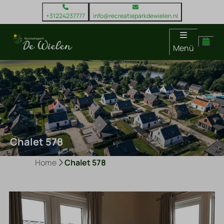
+31224237777
info@recreatieparkdewielen.nl
Menü
Chalet 578
Home
Chalet 578