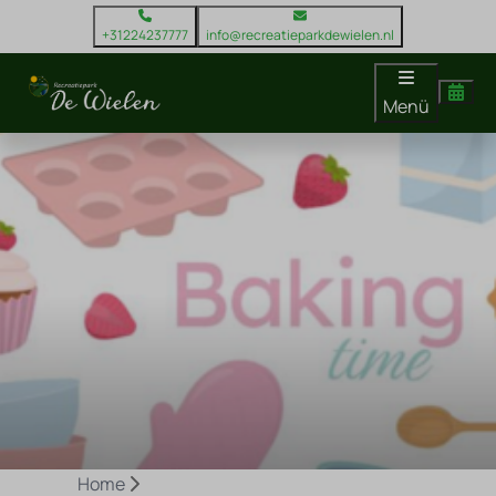
+31224237777
info@recreatieparkdewielen.nl
Menü
Home