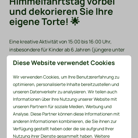
Himmelfahrtstag vorbei
und dekorieren Sie Ihre
eigene Torte! 🌟
Eine kreative Aktivität von 15:00 bis 16:00 Uhr,
insbesondere für Kinder ab 6 Jahren (jüngere unter
Aufsicht der Eltern). Seien Sie schnell, denn wir
Diese Website verwendet Cookies
müssen unsere Kuchen kaufen! Registrieren Sie sich
über Activitiesdewielen@hotmail.com.
Wir verwenden Cookies, um Ihre Benutzererfahrung zu
optimieren, personalisierte Inhalte bereitzustellen und
Nach all der kreativen Arbeit ist es Zeit für etwas
unseren Datenverkehr zu analysieren. Wir teilen auch
Entspannung während unserer Happy Hour von
Informationen über Ihre Nutzung unserer Website mit
16:00 bis 18:00 Uhr! 🥳 Genießen Sie Getränke für
unseren Partnern für soziale Medien, Werbung und
nur 2 €, darunter Bier, Softdrinks, Wein und Kaffee.
Analyse. Diese Partner können diese Informationen mit
Eine perfekte Möglichkeit, den Tag festlich
anderen Informationen kombinieren, die Sie ihnen zur
ausklingen zu lassen!
Verfügung gestellt haben oder die sie aufgrund Ihrer
Nutzung ihrer Dienste gesammelt haben. Weitere
Lassen Sie sich diesen tollen Tag nicht entgehen