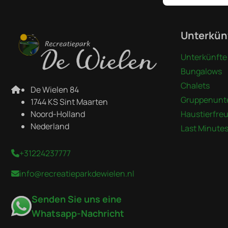
Bezahlen 
Unterkün
Unterkünfte
Bungalows
Chalets
De Wielen 84
Gruppenunt
1744 KS Sint Maarten
Noord-Holland
Haustierfre
Nederland
Last Minute
+31224237777
info@recreatieparkdewielen.nl
Senden Sie uns eine
Whatsapp-Nachricht