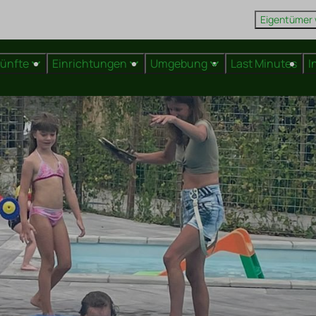
Eigentümer
künfte
Einrichtungen
Umgebung
Last Minutes
I