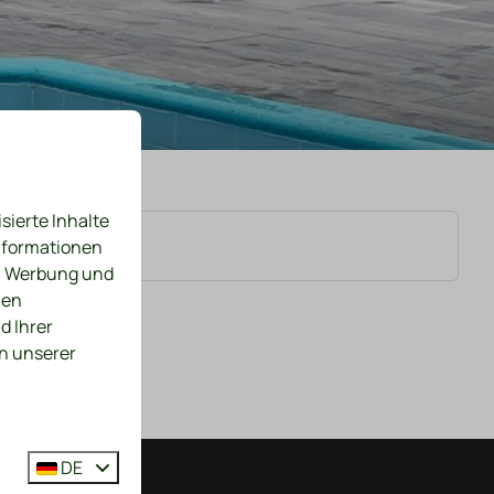
sierte Inhalte
Informationen
n, Werbung und
nen
d Ihrer
in unserer
DE