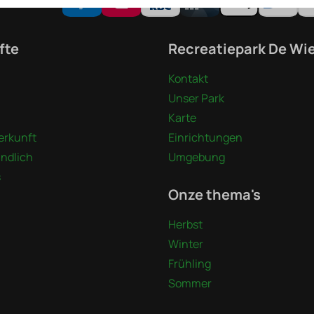
Sie sicher
fte
Recreatiepark De Wi
Kontakt
Unser Park
Karte
erkunft
Einrichtungen
undlich
Umgebung
s
Onze thema's
Herbst
Winter
Frühling
Sommer