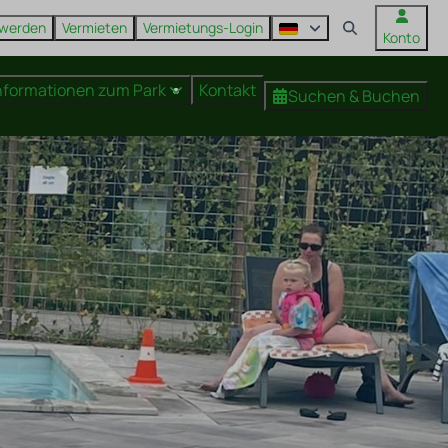
 werden
Vermieten
Vermietungs-Login
Konto
nformationen zum Park
Kontakt
Suchen & Buchen