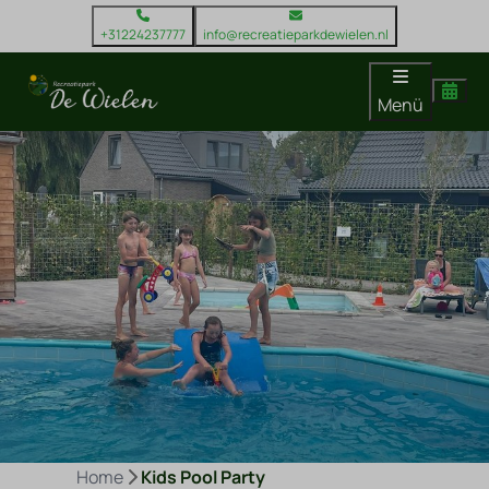
+31224237777
info@recreatieparkdewielen.nl
Menü
Home
Kids Pool Party