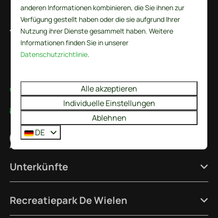
anderen Informationen kombinieren, die Sie ihnen zur
Verfügung gestellt haben oder die sie aufgrund Ihrer
De Wielen 84
Nutzung ihrer Dienste gesammelt haben. Weitere
1744 KS Sint Maarten
Informationen finden Sie in unserer
Noord-Holland
Datenschutzrichtlinie
.
Nederland
Alle akzeptieren
+31224237777
Individuelle Einstellungen
info@recreatieparkdewielen.nl
Ablehnen
DE
Senden Sie uns eine Whatsapp-Nachricht
Unterkünfte
Recreatiepark De Wielen