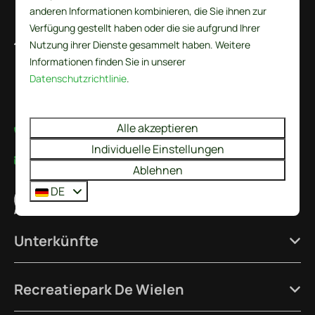
anderen Informationen kombinieren, die Sie ihnen zur
Verfügung gestellt haben oder die sie aufgrund Ihrer
De Wielen 84
Nutzung ihrer Dienste gesammelt haben. Weitere
1744 KS Sint Maarten
Informationen finden Sie in unserer
Noord-Holland
Datenschutzrichtlinie
.
Nederland
Alle akzeptieren
+31224237777
Individuelle Einstellungen
info@recreatieparkdewielen.nl
Ablehnen
DE
Senden Sie uns eine Whatsapp-Nachricht
Unterkünfte
Recreatiepark De Wielen