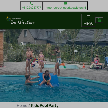
+31224237777
info@recreatieparkdewielen.nl
Menü
Home
Kids Pool Party