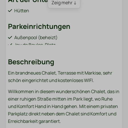
Zeig mehr ↓
Hütten
Parkeinrichtungen
Außenpool (beheizt)
Jeu de Boules-Platz
Sandwiches bestellen (vom 1. April bis 31. Oktober)
Bar / Restaurant (vom 1. April bis 31. Oktober)
Beschreibung
Spielplatz mit Seilbahn und Trampolin
Ein brandneues Chalet, Terrasse mit Markise, sehr
Fischteich (neben dem Park)
schön eingerichtet und kostenloses WIFI.
Fahrradverleih (vom 1. April bis 31. Oktober)
Ladestationen für Elektroautos
Willkommen in diesem wunderschönen Chalet, das in
Sportplatz (Fußball, Volleyball, Badminton)
einer ruhigen Straße mitten im Park liegt, wo Ruhe
Waschmaschine und Trockner (kostenpflichtig)
und Komfort Hand in Hand gehen. Mit einem privaten
Parkplatz direkt neben dem Chalet sind Komfort und
Badezimmer
Erreichbarkeit garantiert.