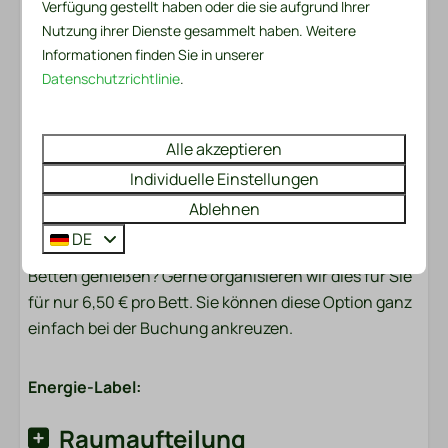
Verfügung gestellt haben oder die sie aufgrund Ihrer
Kissenbezug. Im Handtuchpaket finden Sie sowohl
Nutzung ihrer Dienste gesammelt haben. Weitere
ein kleines als auch ein großes Handtuch. Zusätzlich
Informationen finden Sie in unserer
sind ein Küchentuch und ein Geschirrtuch
Datenschutzrichtlinie
.
vorhanden. Für den ersten Tag gibt es auch ein
praktisches Service-Set. Dazu gehören ein Müllsack,
eine Spülbürste, ein Spültuch, Spülmittel, zwei
Alle akzeptieren
Spülmaschinentabs und eine Rolle Toilettenpapier.
Individuelle Einstellungen
Ablehnen
Betten gemacht?
DE
Möchten Sie sofort nach Ihrer Ankunft bezogene
Betten genießen? Gerne organisieren wir dies für Sie
für nur 6,50 € pro Bett. Sie können diese Option ganz
einfach bei der Buchung ankreuzen.
Energie-Label:
Raumaufteilung