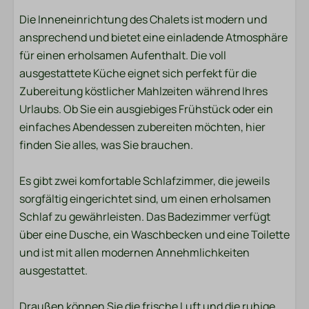
Handtücher
Die Inneneinrichtung des Chalets ist modern und
ansprechend und bietet eine einladende Atmosphäre
Schlafzimmer
für einen erholsamen Aufenthalt. Die voll
Bettzeug
ausgestattete Küche eignet sich perfekt für die
Zubereitung köstlicher Mahlzeiten während Ihres
Unterhaltung
Urlaubs. Ob Sie ein ausgiebiges Frühstück oder ein
einfaches Abendessen zubereiten möchten, hier
Smart-TV
finden Sie alles, was Sie brauchen.
Wi-Fi
Es gibt zwei komfortable Schlafzimmer, die jeweils
Standort
sorgfältig eingerichtet sind, um einen erholsamen
Schlaf zu gewährleisten. Das Badezimmer verfügt
Nachmittagssonne
über eine Dusche, ein Waschbecken und eine Toilette
Zentrale Lage
und ist mit allen modernen Annehmlichkeiten
Abendsonne
ausgestattet.
Freistehend
Ruhige Lage
Draußen können Sie die frische Luft und die ruhige