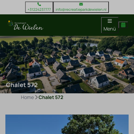
+31224237777
info@recreatieparkdewielen.nl
Menü
Chalet 572
Home
Chalet 572