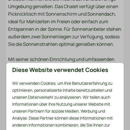
Umgebung genießen. Das Chalet verfügt über einen
Außenbereich
Picknicktisch mit Sonnenschirm und Sonnendach,
Garten
ideal für Mahlzeiten im Freien oder einfach zum
Gartenmöbel
Entspannen in der Sonne. Für Sonnenanbeter stehen
Liegestühle
außerdem zwei Sonnenliegen zur Verfügung, sodass
Sonnenschutz: Markise
Sie die Sonnenstrahlen optimal genießen können.
Terrasse: Abgedeckt
Parken: 1
Mit seiner schönen Einrichtung und umfassenden
Ausstattung bietet dieses Chalet einen perfekten
Diese Website verwendet Cookies
Sicherheit
Ausgangspunkt für einen angenehmen und
erholsamen Urlaub. Kommen Sie und erleben Sie den
Wir verwenden Cookies, um Ihre Benutzererfahrung zu
Feuerlöscher
Komfort und die Ruhe dieses charmanten Chalets im
optimieren, personalisierte Inhalte bereitzustellen und
Rauchmelder
Herzen des Parks!
unseren Datenverkehr zu analysieren. Wir teilen auch
Informationen über Ihre Nutzung unserer Website mit
Heizung und Kühlung
unseren Partnern für soziale Medien, Werbung und
Bettwäsche und Handtücher liegen für Sie bereit
Analyse. Diese Partner können diese Informationen mit
Das Bettwäschepaket pro Person enthält ein
Zentralheizung
anderen Informationen kombinieren, die Sie ihnen zur
Spannbettlaken, einen Bettbezug und einen