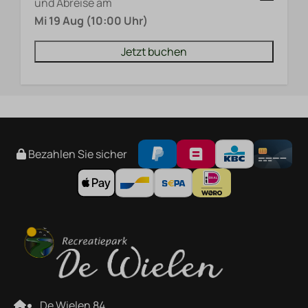
und Abreise am
Mi 19 Aug (10:00 Uhr)
Jetzt buchen
Bezahlen Sie sicher
De Wielen 84