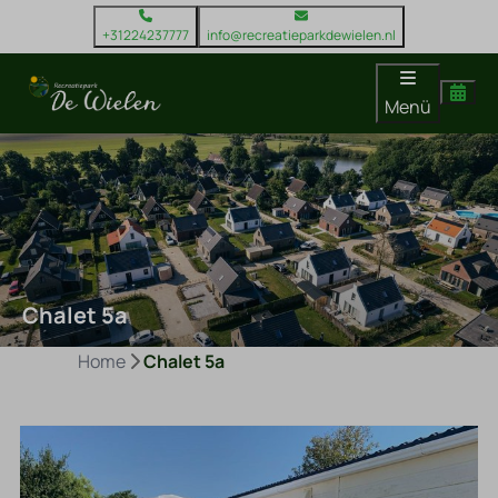
+31224237777
info@recreatieparkdewielen.nl
Menü
Chalet 5a
Home
Chalet 5a