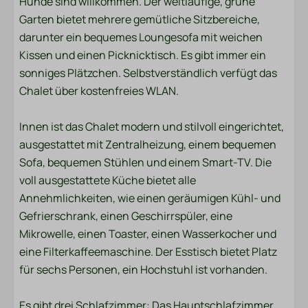
Hunde sind willkommen. Der weitläufige, grüne
Kinderbett
Garten bietet mehrere gemütliche Sitzbereiche,
darunter ein bequemes Loungesofa mit weichen
Standort
Kissen und einen Picknicktisch. Es gibt immer ein
Zentrale Lage
sonniges Plätzchen. Selbstverständlich verfügt das
Abendsonne
Chalet über kostenfreies WLAN.
Freistehend
Morgensonne
Innen ist das Chalet modern und stilvoll eingerichtet,
In der Nähe des Spielplatzes
ausgestattet mit Zentralheizung, einem bequemen
Ruhige Lage
Sofa, bequemen Stühlen und einem Smart-TV. Die
voll ausgestattete Küche bietet alle
Außenbereich
Annehmlichkeiten, wie einen geräumigen Kühl- und
Gefrierschrank, einen Geschirrspüler, eine
Umzäunter Garten
Mikrowelle, einen Toaster, einen Wasserkocher und
Garten
eine Filterkaffeemaschine. Der Esstisch bietet Platz
Gartenmöbel
für sechs Personen, ein Hochstuhl ist vorhanden.
Lounge-Set
Terrasse: Abgedeckt
Es gibt drei Schlafzimmer: Das Hauptschlafzimmer