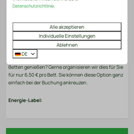
sind ein Küchentuch und ein Geschirrtuch
Datenschutzrichtlinie
.
vorhanden. Für den ersten Tag gibt es auch ein
praktisches Service-Set. Dazu gehören ein Müllsack,
Alle akzeptieren
eine Spülbürste, ein Spültuch, Spülmittel, zwei
Spülmaschinentabs und eine Rolle Toilettenpapier.
Individuelle Einstellungen
Ablehnen
Betten gemacht?
DE
Möchten Sie sofort nach Ihrer Ankunft bezogene
Betten genießen? Gerne organisieren wir dies für Sie
für nur 6,50 € pro Bett. Sie können diese Option ganz
einfach bei der Buchung ankreuzen.
Energie-Label: