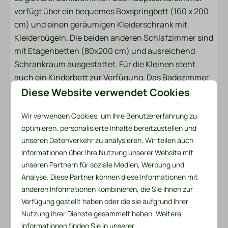
verfügt über ein bequemes Boxspringbett (160 x 200
Heizung und Kühlung
cm) und einen geräumigen Kleiderschrank mit
Kleiderbügeln. Die beiden anderen Schlafzimmer sind
Zentralheizung
mit Etagenbetten (80x200 cm) und ausreichend
Schrankraum ausgestattet. Für die Kleinen steht
auch ein Kinderbett zur Verfügung. Das Badezimmer
ist mit Dusche, WC und Waschbecken ausgestattet.
Diese Website verwendet Cookies
Wir verwenden Cookies, um Ihre Benutzererfahrung zu
Dieses Chalet bietet eine perfekte Kombination aus
optimieren, personalisierte Inhalte bereitzustellen und
Komfort, Luxus und Ruhe für einen wunderschönen
unseren Datenverkehr zu analysieren. Wir teilen auch
Urlaub mit der ganzen Familie und Ihren Hunden!
Informationen über Ihre Nutzung unserer Website mit
unseren Partnern für soziale Medien, Werbung und
Bettwäsche und Handtücher liegen für Sie bereit
Analyse. Diese Partner können diese Informationen mit
Das Bettwäschepaket pro Person enthält ein
anderen Informationen kombinieren, die Sie ihnen zur
Spannbettlaken, einen Bettbezug und einen
Verfügung gestellt haben oder die sie aufgrund Ihrer
Kissenbezug. Im Handtuchpaket finden Sie sowohl
Nutzung ihrer Dienste gesammelt haben. Weitere
ein kleines als auch ein großes Handtuch. Zusätzlich
Informationen finden Sie in unserer