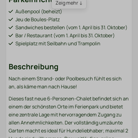
Zeig mehr ↓
Außenpool (beheizt)
Jeu de Boules-Platz
Sandwiches bestellen (vom 1. April bis 31. Oktober)
Bar / Restaurant (vom 1. April bis 31. Oktober)
Spielplatz mit Seilbahn und Trampolin
Fischteich (neben dem Park)
Fahrradverleih (vom 1. April bis 31. Oktober)
Beschreibung
Ladestationen für Elektroautos
Sportplatz (Fußball, Volleyball, Badminton)
Nach einem Strand- oder Poolbesuch fühlt es sich
Waschmaschine und Trockner (kostenpflichtig)
an, als käme man nach Hause!
Haustiere
Dieses fast neue 6-Personen-Chalet befindet sich an
einem der schönsten Orte im Ferienpark und bietet
Haustiere erlaubt
eine zentrale Lage mit hervorragendem Zugang zu
allen Annehmlichkeiten. Der vollständig umzäunte
Familie/Kinder
Garten macht es ideal für Hundeliebhaber; maximal 2