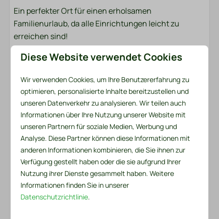
Hoover
Ein perfekter Ort für einen erholsamen
Waschmaschine
Familienurlaub, da alle Einrichtungen leicht zu
erreichen sind!
Unterhaltung
Diese Website verwendet Cookies
Bettwäsche und Handtücher liegen für Sie bereit
Smart-TV
Das Bettwäschepaket pro Person enthält ein
Wi-Fi
Wir verwenden Cookies, um Ihre Benutzererfahrung zu
Spannbettlaken, einen Bettbezug und einen
optimieren, personalisierte Inhalte bereitzustellen und
Kissenbezug. Im Handtuchpaket finden Sie sowohl
Küche
unseren Datenverkehr zu analysieren. Wir teilen auch
ein kleines als auch ein großes Handtuch. Zusätzlich
Informationen über Ihre Nutzung unserer Website mit
Pfannen
sind ein Küchentuch und ein Geschirrtuch
unseren Partnern für soziale Medien, Werbung und
Toaster
vorhanden. Für den ersten Tag gibt es auch ein
Analyse. Diese Partner können diese Informationen mit
Besteck
praktisches Service-Set. Dazu gehören ein Müllsack,
anderen Informationen kombinieren, die Sie ihnen zur
Esstisch
Verfügung gestellt haben oder die sie aufgrund Ihrer
eine Spülbürste, ein Spültuch, Spülmittel, zwei
Schilder
Nutzung ihrer Dienste gesammelt haben. Weitere
Spülmaschinentabs und eine Rolle Toilettenpapier.
Informationen finden Sie in unserer
Geschirrspüler
Datenschutzrichtlinie
.
Gläser zum Trinken
Betten gemacht?
Extraktor
Möchten Sie sofort nach Ihrer Ankunft bezogene