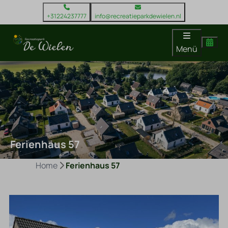
+31224237777
info@recreatieparkdewielen.nl
Menü
Ferienhaus 57
Home
Ferienhaus 57