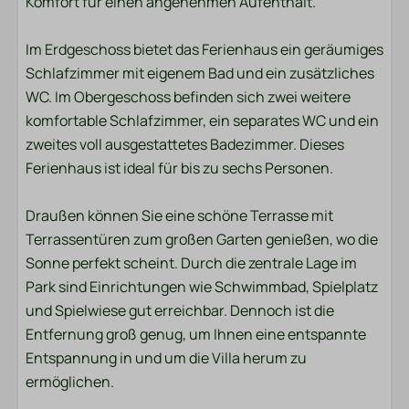
Komfort für einen angenehmen Aufenthalt.
Dusche
Im Erdgeschoss bietet das Ferienhaus ein geräumiges
Toilette
Schlafzimmer mit eigenem Bad und ein zusätzliches
Handtücher
WC. Im Obergeschoss befinden sich zwei weitere
Spülbecken: 2
komfortable Schlafzimmer, ein separates WC und ein
zweites voll ausgestattetes Badezimmer. Dieses
Schlafzimmer
Ferienhaus ist ideal für bis zu sechs Personen.
Garderobe
Doppelbett: 1
Draußen können Sie eine schöne Terrasse mit
King-Size-Bett: 1
Terrassentüren zum großen Garten genießen, wo die
Einzelbett: 2
Sonne perfekt scheint. Durch die zentrale Lage im
Park sind Einrichtungen wie Schwimmbad, Spielplatz
Waschen und Trocknen
und Spielwiese gut erreichbar. Dennoch ist die
Entfernung groß genug, um Ihnen eine entspannte
Trockner
Entspannung in und um die Villa herum zu
Eisen
ermöglichen.
Bügelbrett