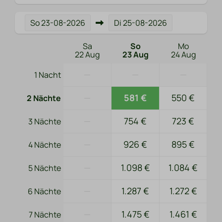
Garten
Gartenmöbel
So
23-08-2026
Di
25-08-2026
Lounge-Set
Sonnenschutz: Sonnenschirm
Sa
So
Mo
22 Aug
23 Aug
24 Aug
Parken: 1
Terrasse: Nicht abgedeckt
—
—
—
1 Nacht
Sicherheit
—
581 €
550 €
2 Nächte
Feuerlöscher
—
754 €
723 €
3 Nächte
Heizung und Kühlung
—
926 €
895 €
4 Nächte
Zentralheizung
—
1.098 €
1.084 €
5 Nächte
Fußbodenheizung
—
1.287 €
1.272 €
6 Nächte
—
1.475 €
1.461 €
7 Nächte