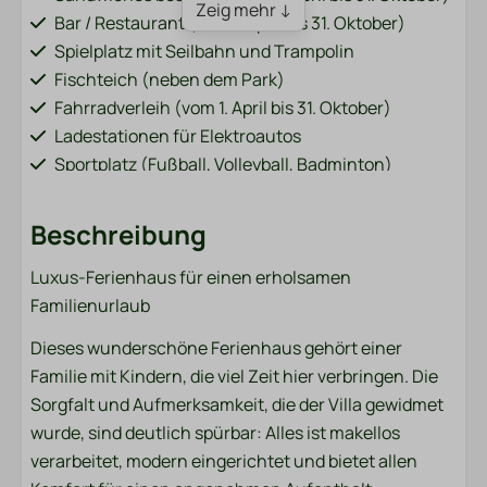
Zeig mehr ↓
Bar / Restaurant (vom 1. April bis 31. Oktober)
Spielplatz mit Seilbahn und Trampolin
Fischteich (neben dem Park)
Fahrradverleih (vom 1. April bis 31. Oktober)
Ladestationen für Elektroautos
Sportplatz (Fußball, Volleyball, Badminton)
Waschmaschine und Trockner (kostenpflichtig)
Beschreibung
Haustiere
Luxus-Ferienhaus für einen erholsamen
Haustierfrei
Familienurlaub
Terrasse
Dieses wunderschöne Ferienhaus gehört einer
Familie mit Kindern, die viel Zeit hier verbringen. Die
Lounge-Set
Sorgfalt und Aufmerksamkeit, die der Villa gewidmet
Esstisch im Freien mit Stühlen
wurde, sind deutlich spürbar: Alles ist makellos
verarbeitet, modern eingerichtet und bietet allen
Badezimmer