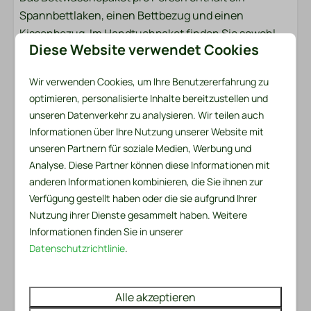
In einem Ferienort
Spannbettlaken, einen Bettbezug und einen
Kissenbezug. Im Handtuchpaket finden Sie sowohl
Außenbereich
Diese Website verwendet Cookies
ein kleines als auch ein großes Handtuch. Zusätzlich
Garten
sind ein Küchentuch und ein Geschirrtuch
Wir verwenden Cookies, um Ihre Benutzererfahrung zu
Gartenmöbel
vorhanden. Für den ersten Tag gibt es auch ein
optimieren, personalisierte Inhalte bereitzustellen und
Liegestühle
praktisches Service-Set. Dazu gehören ein Müllsack,
unseren Datenverkehr zu analysieren. Wir teilen auch
Terrasse: Nicht abgedeckt
eine Spülbürste, ein Spültuch, Spülmittel, zwei
Informationen über Ihre Nutzung unserer Website mit
Parken: 1
Spülmaschinentabs und eine Rolle Toilettenpapier.
unseren Partnern für soziale Medien, Werbung und
Analyse. Diese Partner können diese Informationen mit
Sicherheit
Betten gemacht?
anderen Informationen kombinieren, die Sie ihnen zur
Möchten Sie sofort nach Ihrer Ankunft bezogene
Verfügung gestellt haben oder die sie aufgrund Ihrer
Feuerlöscher
Betten genießen? Gerne organisieren wir dies für Sie
Nutzung ihrer Dienste gesammelt haben. Weitere
Rauchmelder
für nur 6,50 € pro Bett. Sie können diese Option ganz
Informationen finden Sie in unserer
Datenschutzrichtlinie
.
einfach bei der Buchung ankreuzen.
Heizung und Kühlung
Bitte beachten Sie: Unsere Unterkünfte können nur
Zentralheizung
Alle akzeptieren
zu Erholungszwecken gemietet werden.
Kamin