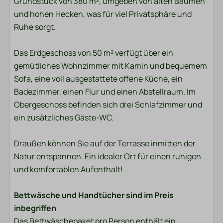
Grundstück von 380 m², umgeben von alten Bäumen
Bettzeug
und hohen Hecken, was für viel Privatsphäre und
Ruhe sorgt.
Waschen und Trocknen
Trockner
Das Erdgeschoss von 50 m² verfügt über ein
Waschmaschine
gemütliches Wohnzimmer mit Kamin und bequemem
Sofa, eine voll ausgestattete offene Küche, ein
Unterhaltung
Badezimmer, einen Flur und einen Abstellraum. Im
Obergeschoss befinden sich drei Schlafzimmer und
Flachbildfernseher
ein zusätzliches Gäste-WC.
Wi-Fi
Draußen können Sie auf der Terrasse inmitten der
Standort
Natur entspannen. Ein idealer Ort für einen ruhigen
und komfortablen Aufenthalt!
Nachmittagssonne
In der Nähe des Strandes
Bettwäsche und Handtücher sind im Preis
Freistehend
inbegriffen
Ruhige Lage
Das Bettwäschepaket pro Person enthält ein