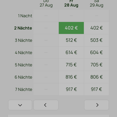
Do
Fr
Sa
27 Aug
28 Aug
29 Aug
—
—
—
1 Nacht
—
402 €
402 €
2 Nächte
—
512 €
503 €
3 Nächte
—
614 €
604 €
4 Nächte
—
715 €
705 €
5 Nächte
—
816 €
806 €
6 Nächte
—
917 €
917 €
7 Nächte