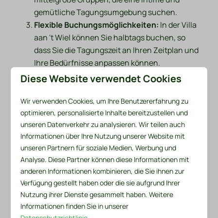
gemütliche Tagungsumgebung suchen.
Flexible Buchungsmöglichkeiten:
In der Villa
aan 't Wiel können Sie halbtags buchen, so
dass Sie die Tagungszeit an Ihren Zeitplan und
Ihre Bedürfnisse anpassen können.
Professionelle Ausstattung:
Unsere Villa ist
Diese Website verwendet Cookies
mit allen notwendigen Einrichtungen für ein
erfolgreiches Meeting ausgestattet,
Wir verwenden Cookies, um Ihre Benutzererfahrung zu
optimieren, personalisierte Inhalte bereitzustellen und
einschließlich moderner audiovisueller Geräte
unseren Datenverkehr zu analysieren. Wir teilen auch
und bequemer Sitzgelegenheiten.
Informationen über Ihre Nutzung unserer Website mit
Reservieren Sie jetzt Ihr Meeting in der Villa aan 't
unseren Partnern für soziale Medien, Werbung und
Wiel und erleben Sie die perfekte Kombination aus
Analyse. Diese Partner können diese Informationen mit
Komfort, Ruhe und Produktivität. Kontaktieren Sie
anderen Informationen kombinieren, die Sie ihnen zur
uns noch heute für Verfügbarkeit und Preise.
Verfügung gestellt haben oder die sie aufgrund Ihrer
Nutzung ihrer Dienste gesammelt haben. Weitere
Informationen finden Sie in unserer
Datenschutzrichtlinie
.