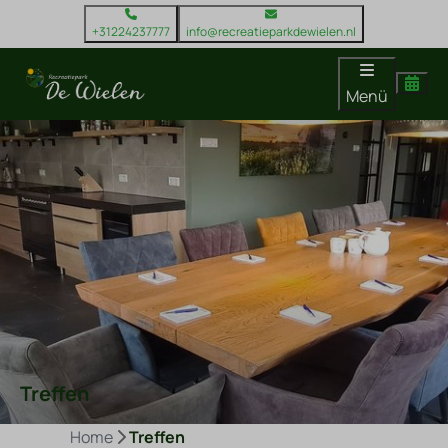
+31224237777
info@recreatieparkdewielen.nl
Menü
Treffen
Home
Treffen