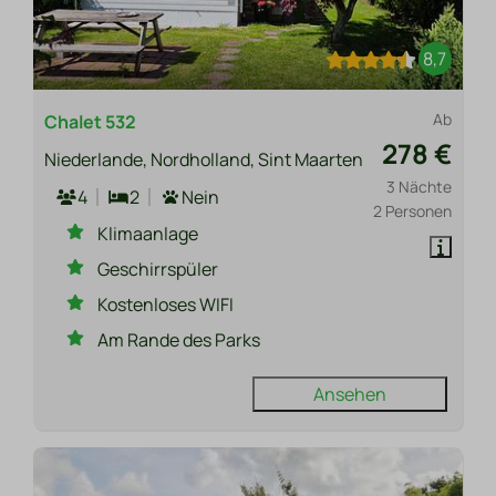
8,7
Ab
Chalet 532
278 €
Niederlande, Nordholland, Sint Maarten
3 Nächte
4
2
Nein
2 Personen
Klimaanlage
Geschirrspüler
Kostenloses WIFI
Am Rande des Parks
Ansehen