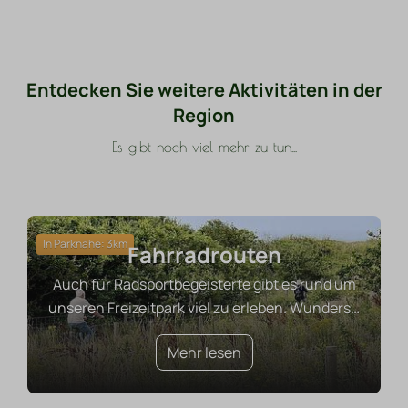
Entdecken Sie weitere Aktivitäten in der
Region
Es gibt noch viel mehr zu tun...
In Parknähe: 3km
Fahrradrouten
Auch für Radsportbegeisterte gibt es rund um
unseren Freizeitpark viel zu erleben. Wunders
…
Mehr lesen