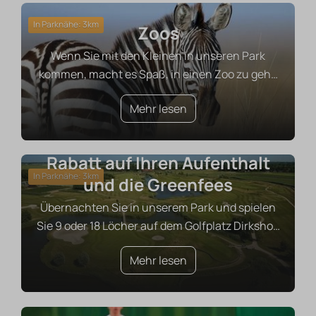
In Parknähe: 3km
Zoos
Wenn Sie mit den Kleinen in unseren Park
kommen, macht es Spaß, in einen Zoo zu geh
…
Mehr lesen
Spielen Sie Golf mit 10 %
Rabatt auf Ihren Aufenthalt
In Parknähe: 3km
und die Greenfees
Übernachten Sie in unserem Park und spielen
Sie 9 oder 18 Löcher auf dem Golfplatz Dirksho
…
Mehr lesen