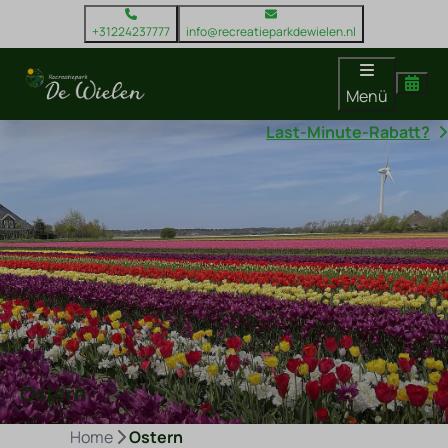
+31224237777
info@recreatieparkdewielen.nl
Menü
Last-Minute-Rabatt?
Ostern
Home
Ostern