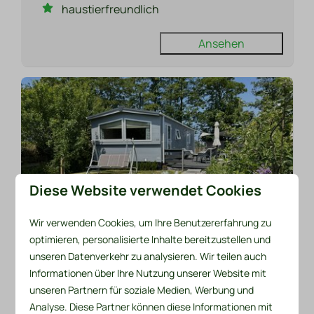
haustierfreundlich
Ansehen
Diese Website verwendet Cookies
8,7
Wir verwenden Cookies, um Ihre Benutzererfahrung zu
optimieren, personalisierte Inhalte bereitzustellen und
Ab
Chalet 536
unseren Datenverkehr zu analysieren. Wir teilen auch
325 €
Informationen über Ihre Nutzung unserer Website mit
Niederlande, Nordholland, Sint Maarten
unseren Partnern für soziale Medien, Werbung und
3 Nächte
4
2
Nein
Analyse. Diese Partner können diese Informationen mit
2 Personen