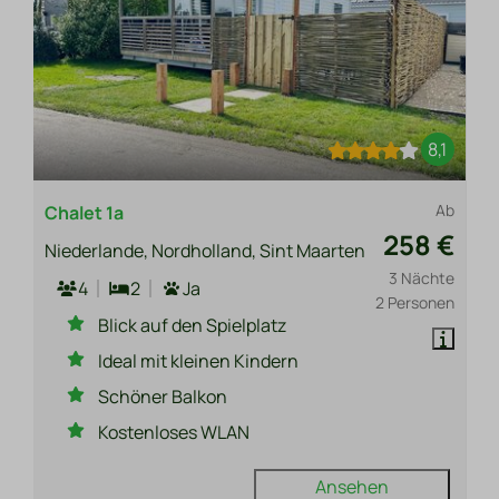
8,1
Ab
Chalet 1a
258 €
Niederlande, Nordholland, Sint Maarten
3 Nächte
4
2
Ja
2 Personen
Blick auf den Spielplatz
Ideal mit kleinen Kindern
Schöner Balkon
Kostenloses WLAN
Ansehen