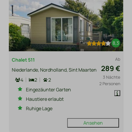
8,3
Ab
Chalet 511
289 €
Niederlande, Nordholland, Sint Maarten
3 Nächte
4
2
2
2 Personen
Eingezäunter Garten
Haustiere erlaubt
Ruhige Lage
Ansehen