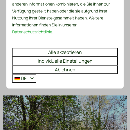
Ruhige Lage
anderen Informationen kombinieren, die Sie ihnen zur
Verfügung gestellt haben oder die sie aufgrund Ihrer
zwei Terrassen
Nutzung ihrer Dienste gesammelt haben. Weitere
schöne Aussicht
Informationen finden Sie in unserer
Datenschutzrichtlinie
.
Ansehen
Alle akzeptieren
Individuelle Einstellungen
Mehr Ergebnisse (46)
Ablehnen
DE