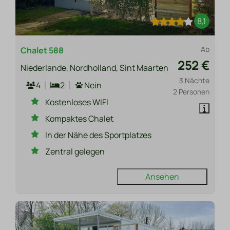
8,1
Ab
Chalet 588
252 €
Niederlande, Nordholland, Sint Maarten
3 Nächte
4
2
Nein
2 Personen
Kostenloses WIFI
Kompaktes Chalet
In der Nähe des Sportplatzes
Zentral gelegen
Ansehen