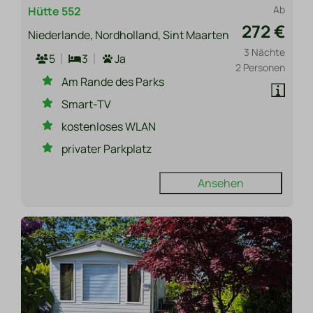
Ab
Hütte 552
272 €
Niederlande, Nordholland, Sint Maarten
3 Nächte
5
3
Ja
2 Personen
Am Rande des Parks
Smart-TV
kostenloses WLAN
privater Parkplatz
Ansehen