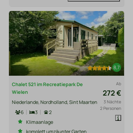
8,7
Ab
Chalet 521 im Recreatiepark De
272 €
Wielen
Niederlande, Nordholland, Sint Maarten
3 Nächte
2 Personen
6
3
2
Klimaanlage
komplett umzäunter Garten