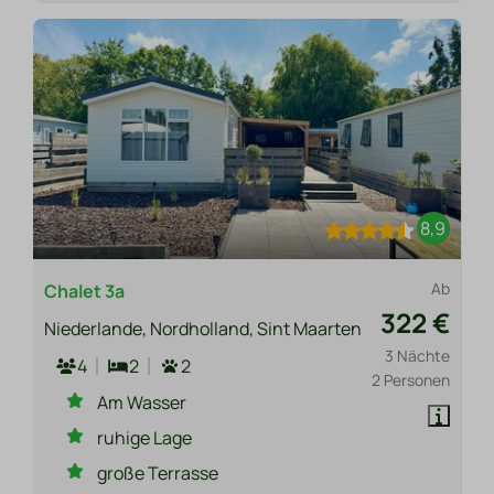
8,9
Ab
Chalet 3a
322 €
Niederlande, Nordholland, Sint Maarten
3 Nächte
4
2
2
2 Personen
Am Wasser
ruhige Lage
große Terrasse