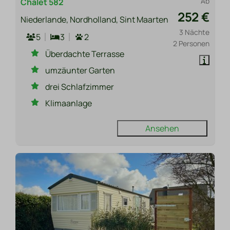
Ab
Chalet 582
252 €
Niederlande, Nordholland, Sint Maarten
3 Nächte
5
3
2
2 Personen
Überdachte Terrasse
umzäunter Garten
drei Schlafzimmer
Klimaanlage
Ansehen