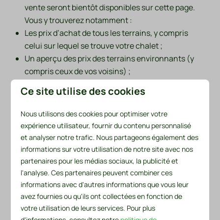
vente seront bientôt disponibles sur cette page.
Vous y trouverez notamment :
Les prix d’achat de tous les terrains, y compris
celui sur lequel se trouve votre chalet ;
Un aperçu des prix des terrains environnants (y
compris ceux de vos voisins) ;
Un projet d’acte de vente ;
Ce site utilise des cookies
L’acte de division du parc ;
Les actes constitutifs et le règlement intérieur du
Nous utilisons des cookies pour optimiser votre
syndicat des copropriétaires (VvE) ;
expérience utilisateur, fournir du contenu personnalisé
Les réponses aux questions fréquentes sur la
et analyser notre trafic. Nous partageons également des
propriété, la gestion et l’entretien futur.
informations sur votre utilisation de notre site avec nos
partenaires pour les médias sociaux, la publicité et
Le transfert du terrain se fera par acte notarié. Vous
l'analyse. Ces partenaires peuvent combiner ces
deviendrez ainsi officiellement propriétaire de votre
informations avec d'autres informations que vous leur
terrain et serez inscrit au registre foncier. Cela vous
avez fournies ou qu'ils ont collectées en fonction de
offre une sécurité à long terme et la possibilité de
votre utilisation de leurs services. Pour plus
décider en toute autonomie de l'utilisation de votre
d'informations, consultez notre
politique de