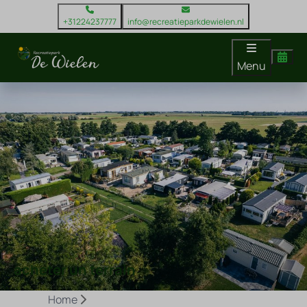
+31224237777
info@recreatieparkdewielen.nl
Menu
acheter un terrain
Home