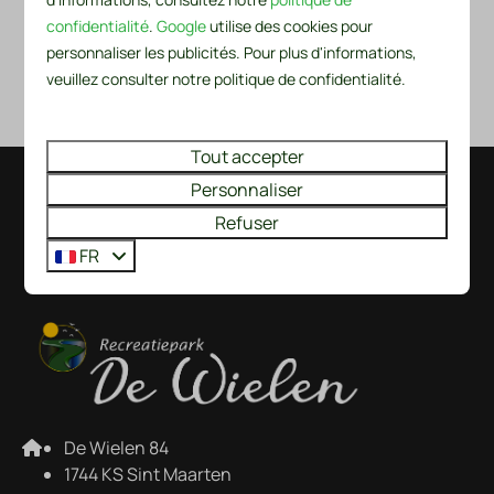
parcelle, dans le cadre du règlement du parc.
confidentialité
.
Google
utilise des cookies pour
personnaliser les publicités. Pour plus d'informations,
Nous vous informerons par e-mail dès que la page
veuillez consulter notre politique de confidentialité.
d'information sera entièrement disponible.
Tout accepter
Personnaliser
Payer en toute sécurité
Refuser
FR
De Wielen 84
1744 KS Sint Maarten