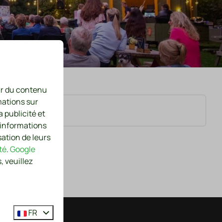
nir du contenu
mations sur
a publicité et
 informations
sation de leurs
té
.
Google
, veuillez
FR