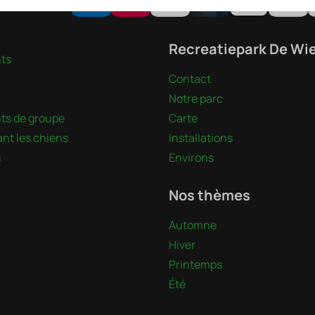
ute sécurité
Recreatiepark De Wi
ts
Contact
Notre parc
s de groupe
Carte
nt les chiens
Installations
s
Environs
Nos thèmes
Automne
Hiver
Printemps
Été