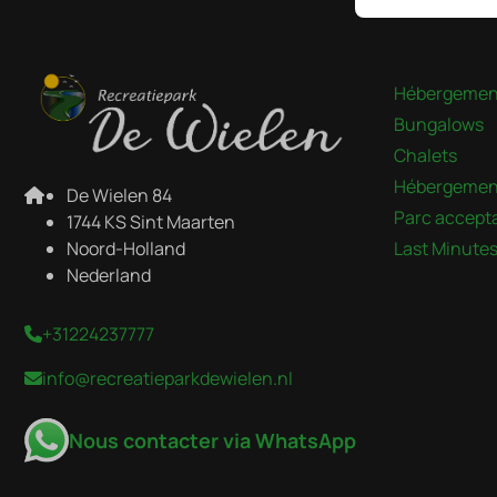
Payer en to
Hébergemen
Bungalows
Chalets
Hébergement
De Wielen 84
Parc accepta
1744 KS Sint Maarten
Noord-Holland
Last Minute
Nederland
+31224237777
info@recreatieparkdewielen.nl
Nous contacter via WhatsApp