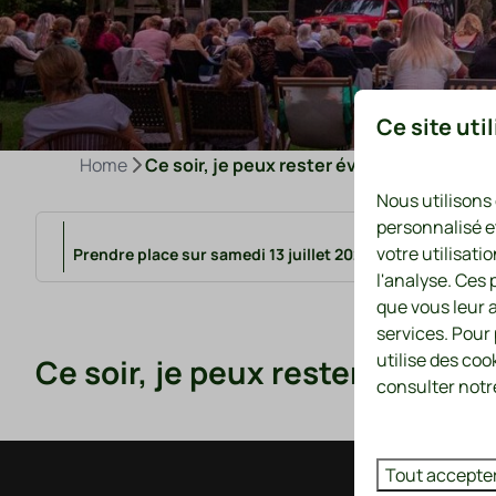
Ce site uti
Home
Ce soir, je peux rester éveillé/soirée cin
Nous utilisons
personnalisé e
votre utilisati
Prendre place sur samedi 13 juillet 2024 de 21:00 à 23:0
l'analyse. Ces
que vous leur a
services. Pour
utilise des coo
Ce soir, je peux rester éveillé
consulter notre
Tout accepte