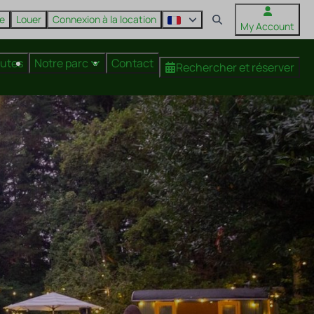
re
Louer
Connexion à la location
My Account
nutes
Notre parc
Contact
Rechercher et réserver