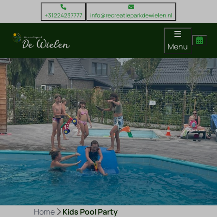
+31224237777
info@recreatieparkdewielen.nl
Menu
Home
Kids Pool Party