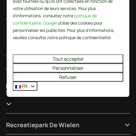
avez fournies ou qu'ils ont collectées en fonction de
votre utilisation de leurs services. Pour plus
d'informations, consultez notre
politique de
De Wielen 84
confidentialité
.
Google
utilise des cookies pour
1744 KS Sint Maarten
personnaliser les publicités. Pour plus d'informations,
Noord-Holland
veuillez consulter notre politique de confidentialité.
Nederland
+31224237777
Tout accepter
Personnaliser
info@recreatieparkdewielen.nl
Refuser
Nous contacter via WhatsApp
FR
Recreatiepark De Wielen