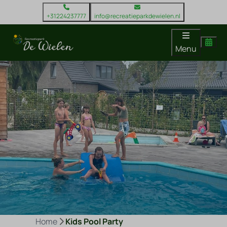
+31224237777
info@recreatieparkdewielen.nl
Menu
Home
Kids Pool Party