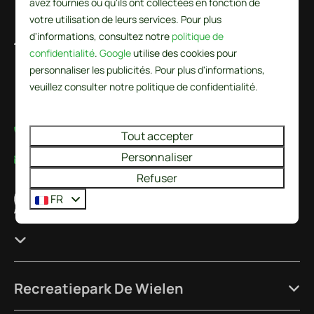
avez fournies ou qu'ils ont collectées en fonction de
votre utilisation de leurs services. Pour plus
d'informations, consultez notre
politique de
De Wielen 84
confidentialité
.
Google
utilise des cookies pour
1744 KS Sint Maarten
personnaliser les publicités. Pour plus d'informations,
Noord-Holland
veuillez consulter notre politique de confidentialité.
Nederland
+31224237777
Tout accepter
Personnaliser
info@recreatieparkdewielen.nl
Refuser
Nous contacter via WhatsApp
FR
Recreatiepark De Wielen