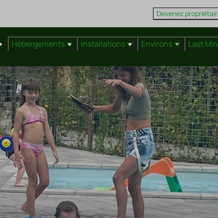
Devenez propriétai
Hébergements
Installations
Environs
Last Mi