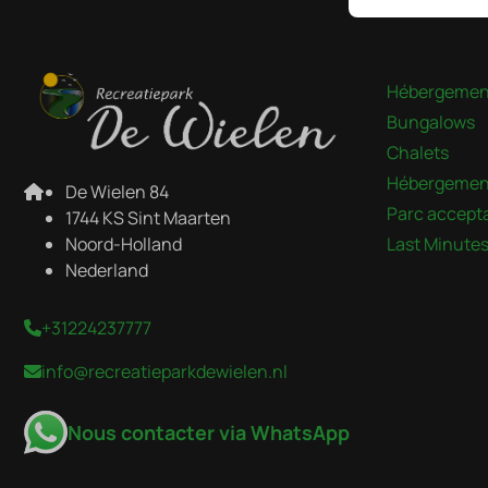
Payer en to
Hébergemen
Bungalows
Chalets
Hébergement
De Wielen 84
Parc accepta
1744 KS Sint Maarten
Noord-Holland
Last Minute
Nederland
+31224237777
info@recreatieparkdewielen.nl
Nous contacter via WhatsApp