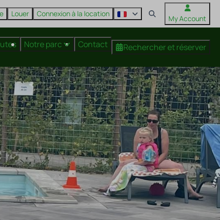
re
Louer
Connexion à la location
My Account
nutes
Notre parc
Contact
Rechercher et réserver