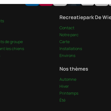
ute sécurité
Recreatiepark De Wi
ts
Contact
Notre parc
s de groupe
Carte
nt les chiens
Installations
s
Environs
Nos thèmes
Automne
Hiver
Printemps
Été