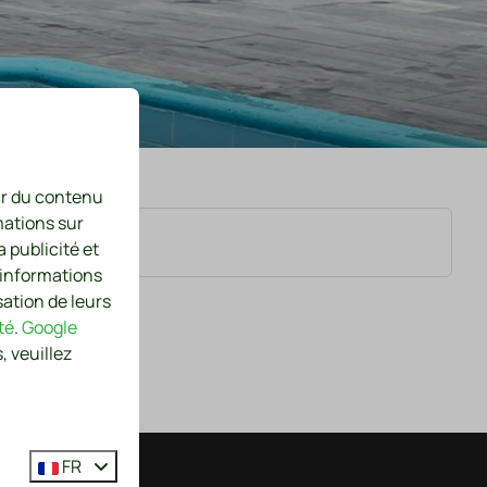
nir du contenu
mations sur
a publicité et
 informations
sation de leurs
té
.
Google
, veuillez
FR