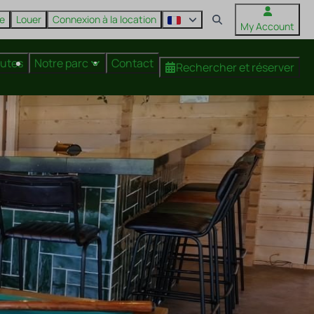
re
Louer
Connexion à la location
My Account
nutes
Notre parc
Contact
Rechercher et réserver