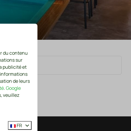
nir du contenu
mations sur
a publicité et
 informations
sation de leurs
té
.
Google
, veuillez
FR