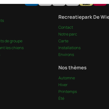
ute sécurité
Recreatiepark De Wi
ts
Contact
Notre parc
s de groupe
Carte
nt les chiens
Installations
s
Environs
Nos thèmes
Automne
Hiver
Printemps
Été