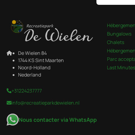
Payer en to
Hébergemen
Bungalows
Chalets
Hébergement
De Wielen 84
Parc accepta
1744 KS Sint Maarten
Noord-Holland
Last Minute
Nederland
+31224237777
info@recreatieparkdewielen.nl
Nous contacter via WhatsApp