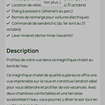
Voir plus ↓
Location de vélos (du 1er avril au 31 octobre)
Étang à poissons (attenant au parc)
Bornes de recharge pour voitures électriques
Commande de sandwichs (du 1er avril au 31
octobre)
Lave-linge et sèche-linge (payants)
Terrain de sport (football, volley-ball, badminton)
Bar/restaurant (du 1er avril au 31 octobre)
Description
Pets
Profitez de votre vue dans ce magnifique chalet au
bord de l'eau
Pets allowed
Ce magnifique chalet de qualité supérieure offre une
Terrace
vue imprenable sur la roue et constitue l'endroit idéal
pour vous détendre et profiter de vos vacances. Avec
Lounge set
deux chambres confortables et une terrasse
Table à manger extérieure avec chaises
surplombant l'eau, vous pourrez y dîner le soir tout en