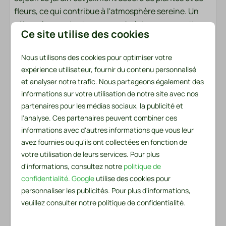
fleurs, ce qui contribue à l'atmosphère sereine. Un
séjour dans ce tout nouveau chalet vous permettra
Ce site utilise des cookies
de vous détendre complètement et de rentrer chez
vous rafraîchi.
Nous utilisons des cookies pour optimiser votre
expérience utilisateur, fournir du contenu personnalisé
Les draps et les serviettes sont prêts pour vous
et analyser notre trafic. Nous partageons également des
Le forfait literie par personne contient un drap-
informations sur votre utilisation de notre site avec nos
housse, une housse de couette et une taie d'oreiller.
partenaires pour les médias sociaux, la publicité et
Dans le paquet de serviettes, vous trouverez une
l'analyse. Ces partenaires peuvent combiner ces
petite et une grande serviette. De plus, un torchon et
informations avec d'autres informations que vous leur
un torchon sont disponibles. Un ensemble de services
avez fournies ou qu'ils ont collectées en fonction de
votre utilisation de leurs services. Pour plus
pratiques est également disponible pour le premier
d'informations, consultez notre
politique de
jour. Cela comprend un sac poubelle, une brosse à
confidentialité
.
Google
utilise des cookies pour
vaisselle, un torchon, du liquide vaisselle, deux
personnaliser les publicités. Pour plus d'informations,
tablettes pour lave-vaisselle et un rouleau de papier
veuillez consulter notre politique de confidentialité.
toilette.