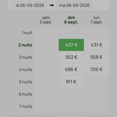
di
06-09-2026
ma
08-09-2026
sam
dim
lun
5 sept.
6 sept.
7 sept.
—
—
—
1 nuit
—
437 €
431 €
2 nuits
—
562 €
568 €
3 nuits
—
686 €
706 €
4 nuits
—
811 €
—
5 nuits
—
—
—
6 nuits
—
—
—
7 nuits