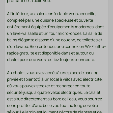
profitant de la belle vue.
Salle de bains
À l'intérieur, un salon confortable vous accueille,
Douche
complété par une cuisine spacieuse et ouverte
Toilettes
entièrement équipée d'équipements modernes, dont
Serviettes
un lave-vaisselle et un four micro-ondes. La salle de
Evier: 1
bains élégante dispose d'une douche, de toilettes et
d'un lavabo. Bien entendu, une connexion Wi-Fi ultra-
Localisation
rapide gratuite est disponible dans et autour du
Au bord de l'eau
chalet pour que vous restiez toujours connecté.
Chauffage et refroidissement
Au chalet, vous avez accès à une place de parking
privée et (bientôt) à un local à vélos avec électricité,
Climatisation
où vous pouvez stocker et recharger en toute
Chauffage central
sécurité jusqu'à quatre vélos électriques. Le chalet
est situé directement au bord de l'eau, vous pourrez
donc profiter d'une belle vue tout au long de votre
séjour. Le jardin est joliment décoré de plantes et de