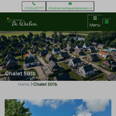
+31224237777
info@recreatieparkdewielen.nl
Menu
Chalet 501b
Home
Chalet 501b