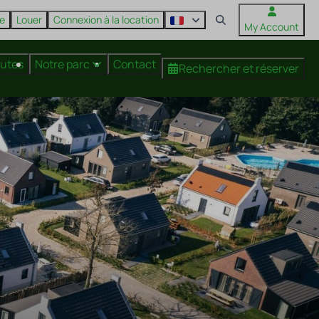
re
Louer
Connexion à la location
My Account
nutes
Notre parc
Contact
Rechercher et réserver