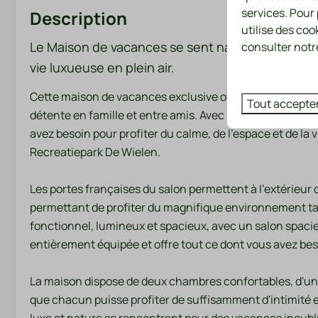
services. Pour
Description
Terrain de sport
utilise des coo
ball, badminton)
Le Maison de vacances se sent naturellement comp
consulter notre
Lave-linge et 
vie luxueuse en plein air.
(payants)
Cette maison de vacances exclusive offre la combinaison 
Tout accepte
Salle de bains
Chambre à
détente en famille et entre amis. Avec près de 100 mètr
avez besoin pour profiter du calme, de l'espace et de la 
Serviettes
Literie
Recreatiepark De Wielen.
Les portes françaises du salon permettent à l'extérieur
Divertissement
Localisatio
permettant de profiter du magnifique environnement tant 
Télévision intelligente
Soleil de l'aprè
fonctionnel, lumineux et spacieux, avec un salon spaci
Wi-Fi
Soleil du soir
entièrement équipée et offre tout ce dont vous avez bes
Autonome
Soleil du matin
La maison dispose de deux chambres confortables, d'une 
Situation tranq
que chacun puisse profiter de suffisamment d'intimité e