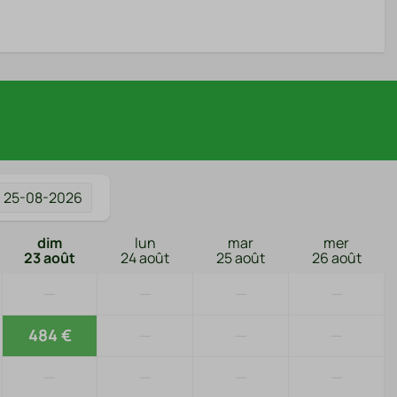
a
25-08-2026
dim
lun
mar
mer
23 août
24 août
25 août
26 août
—
—
—
—
484 €
—
—
—
—
—
—
—