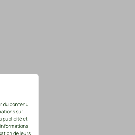
nir du contenu
mations sur
a publicité et
 informations
sation de leurs