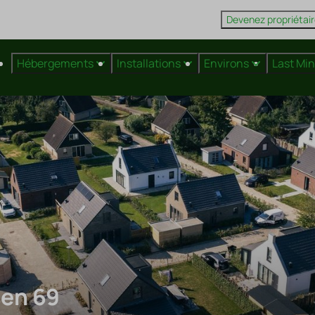
Devenez propriétai
Hébergements
Installations
Environs
Last Mi
len 69