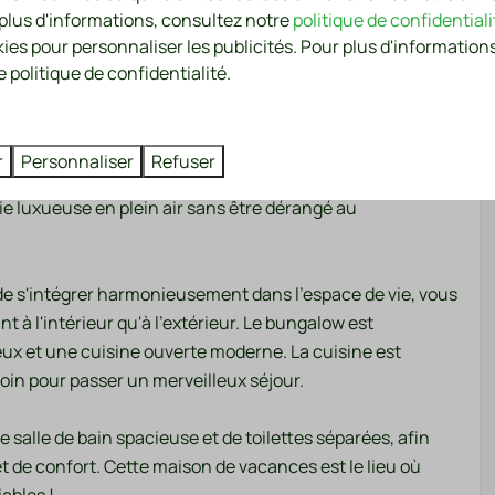
 plus d'informations, consultez notre
politique de confidentiali
 (football, volley-
kies pour personnaliser les publicités. Pour plus d'informations
lètement à l'aise dans la nature et profite de la
 politique de confidentialité.
sèche-linge
parfaite de luxe et de confort, idéale pour un séjour de
r
Personnaliser
Refuser
 coucher
Lavage et séchage
es carrés d'espace, vous disposez de tout ce dont vous
vie luxueuse en plein air sans être dérangé au
Sèche-linge
Machine à laver
 de s'intégrer harmonieusement dans l'espace de vie, vous
n
Sécurité
à l'intérieur qu'à l'extérieur. Le bungalow est
s-midi
Extincteur
eux et une cuisine ouverte moderne. La cuisine est
Détecteur de fumée
oin pour passer un merveilleux séjour.
salle de bain spacieuse et de toilettes séparées, afin
uille
t de confort. Cette maison de vacances est le lieu où