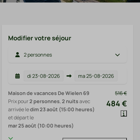
Modifier votre séjour
2 personnes
di
23-08-2026
ma
25-08-2026
Maison de vacances De Wielen 69
516 €
Prix pour
2 personnes
,
2 nuits
avec
484 €
arrivée le
dim 23 août (15:00 heures)
et départ le
mar 25 août (10:00 heures)