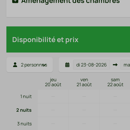
Aménagement des chambres
Disponibilité et prix
2 personnes
di
23-08-2026
m
jeu
ven
sam
20 août
21 août
22 août
—
—
—
1 nuit
—
—
—
2 nuits
—
—
—
3 nuits