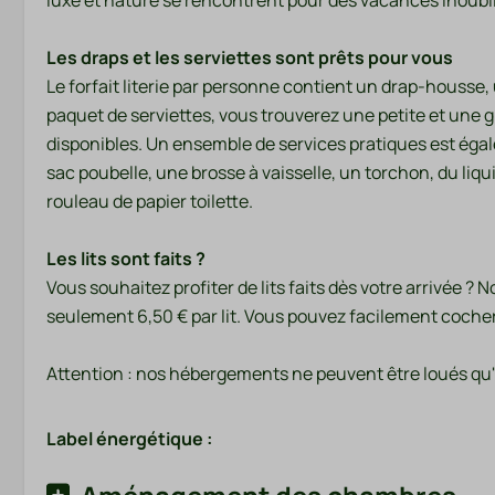
luxe et nature se rencontrent pour des vacances inoubli
Chauffage et
refroidissement
Les draps et les serviettes sont prêts pour vous
Le forfait literie par personne contient un drap-housse, 
Chauffage central
paquet de serviettes, vous trouverez une petite et une 
Chauffage par le sol
disponibles. Un ensemble de services pratiques est éga
sac poubelle, une brosse à vaisselle, un torchon, du liqui
rouleau de papier toilette.
Les lits sont faits ?
Vous souhaitez profiter de lits faits dès votre arrivée 
seulement 6,50 € par lit. Vous pouvez facilement cocher 
Attention : nos hébergements ne peuvent être loués qu'à
Label énergétique :