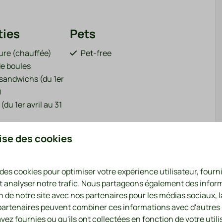
ties
Pets
eure (chauffée)
Pet-free
de boules
andwichs (du 1er
)
(du 1er avril au 31
ec téléphérique et
 plus ↓
lise des cookies
ns (attenant au
 des cookies pour optimiser votre expérience utilisateur, four
s (du 1er avril au
t analyser notre trafic. Nous partageons également des infor
on de notre site avec nos partenaires pour les médias sociaux, l
 partenaires peuvent combiner ces informations avec d'autres
arge pour voitures
vez fournies ou qu'ils ont collectées en fonction de votre utili