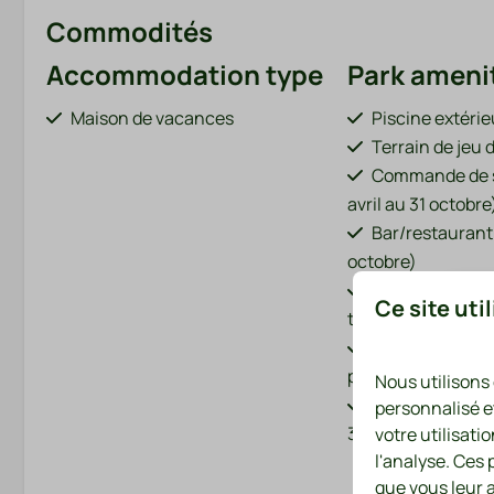
Commodités
Accommodation type
Park ameni
Maison de vacances
Piscine extéri
Terrain de jeu 
Commande de s
avril au 31 octobre
Bar/restaurant 
octobre)
Aire de jeux av
Voir
Ce site uti
trampoline
Étang à poisso
parc)
Nous utilisons
Location de vélo
personnalisé e
31 octobre)
votre utilisati
l'analyse. Ces
Bornes de rech
que vous leur a
électriques