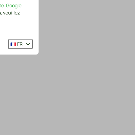
té
.
Google
, veuillez
FR