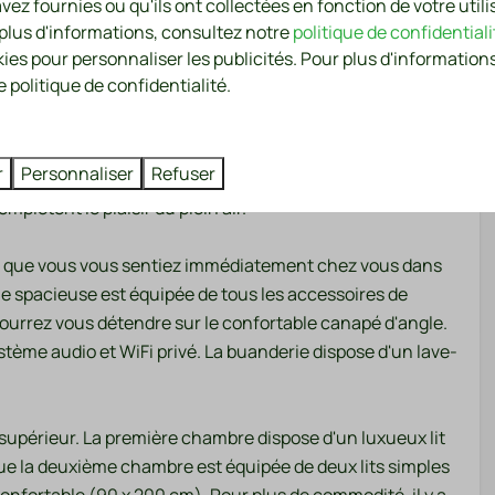
vez fournies ou qu'ils ont collectées en fonction de votre utili
 (football, volley-
 plus d'informations, consultez notre
politique de confidentiali
kies pour personnaliser les publicités. Pour plus d'informations
rtout luxueuse, près de la mer et des dunes. La
sèche-linge
 politique de confidentialité.
jardin avec plusieurs terrasses et coins salons, afin que
séchage
En extérieur
r
Personnaliser
Refuser
ueux salon de jardin, une table de pique-nique, un parasol,
plètent le plaisir du plein air.
Jardin
r
Meubles de jardin
our que vous vous sentiez immédiatement chez vous dans
Ensemble de salon
e spacieuse est équipée de tous les accessoires de
Véranda
pourrez vous détendre sur le confortable canapé d'angle.
Protection solaire: Parasol
stème audio et WiFi privé. La buanderie dispose d'un lave-
Terrasse: Non couvert
Parking: 1
BBQ: Électrique
 supérieur. La première chambre dispose d'un luxueux lit
que la deuxième chambre est équipée de deux lits simples
et