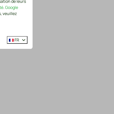
sation de leurs
té
.
Google
, veuillez
FR