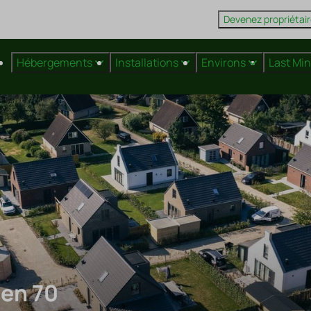
Devenez propriétai
Hébergements
Installations
Environs
Last Mi
len 70