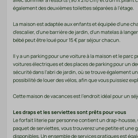
avec sommier à ressorts (90 x 210 cm) et d'un lit pliant 
refroidiss
Extincteur
également des deuxièmes toilettes séparées à l'étage.
Écrans
Chauffage cent
Détecteur de fumée
Chauffage par l
La maison est adaptée aux enfants et équipée d'une chai
d'escalier, d'une barrière de jardin, d'un matelas à langer
bébé peut être loué pour 15 € par séjour chacun.
Il y a un parking pour une voiture à la maison et le par
voitures électriques et des places de parking pour un d
sécurité dans l'abri de jardin, où se trouve également u
possibilité de louer des vélos, afin que vous puissiez expl
Cette maison de vacances est l'endroit idéal pour un séj
Les draps et les serviettes sont prêts pour vous
Le forfait literie par personne contient un drap-housse, 
paquet de serviettes, vous trouverez une petite et une 
disponibles. Un ensemble de services pratiques est éga