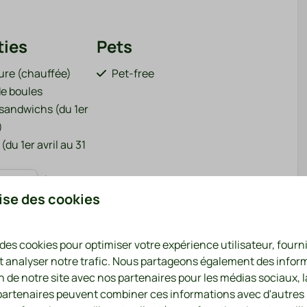
ties
Pets
eure (chauffée)
Pet-free
de boules
andwichs (du 1er
)
(du 1er avril au 31
ec téléphérique et
 plus ↓
lise des cookies
ns (attenant au
 des cookies pour optimiser votre expérience utilisateur, four
s (du 1er avril au
t analyser notre trafic. Nous partageons également des infor
on de notre site avec nos partenaires pour les médias sociaux, l
arge pour voitures
 partenaires peuvent combiner ces informations avec d'autres