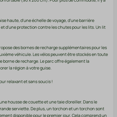
confortable (90 x 200 cm). Pour plus de commodité, il y a
ement
ral
e sol
se haute, d'une échelle de voyage, d'une barrière
 et d'une protection contre les chutes pour les lits. Un lit
c propose des bornes de recharge supplémentaires pour les
euxième véhicule. Les vélos peuvent être stockés en toute
ne borne de recharge. Le parc offre également la
orer la région à votre guise.
our relaxant et sans soucis !
une housse de couette et une taie d'oreiller. Dans le
grande serviette. De plus, un torchon et un torchon sont
lement disponible pour le premier jour. Cela comprend un