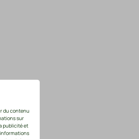
nir du contenu
mations sur
a publicité et
 informations