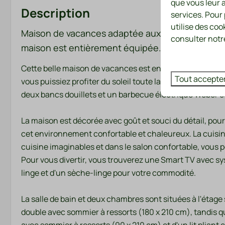
que vous leur a
Description
Terrain de sport
services. Pour
ball, badminton)
utilise des coo
Maison de vacances adaptée aux enfants, mais su
Lave-linge et 
consulter notre
maison est entièrement équipée.
(payants)
Cette belle maison de vacances est entourée d'un grand 
Famille/enfants
Lavage et 
Tout accepte
vous puissiez profiter du soleil toute la journée. Un lux
deux bancs douillets et un barbecue électrique Weber com
Porte d'escalier
Sèche-linge
Chaise haute
Machine à lave
La maison est décorée avec goût et souci du détail, p
cet environnement confortable et chaleureux. La cuisin
cuisine imaginables et dans le salon confortable, vous 
Pour vous divertir, vous trouverez une Smart TV avec sy
linge et d'un sèche-linge pour votre commodité.
La salle de bain et deux chambres sont situées à l'étage
double avec sommier à ressorts (180 x 210 cm), tandis 
Sécurité
Chauffage 