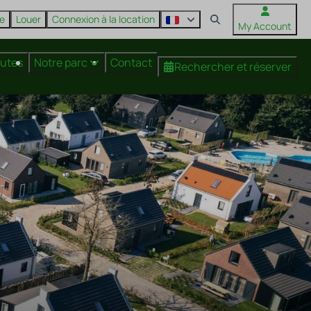
re
Louer
Connexion à la location
My Account
nutes
Notre parc
Contact
Rechercher et réserver