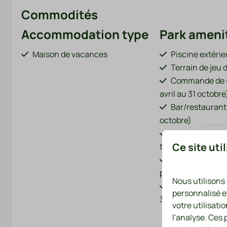
Commodités
Accommodation type
Park ameni
Maison de vacances
Piscine extéri
Terrain de jeu 
Commande de s
avril au 31 octobre
Bar/restaurant 
octobre)
Aire de jeux av
Voir
Ce site uti
trampoline
Étang à poisso
parc)
Nous utilisons
Location de vélo
personnalisé e
31 octobre)
votre utilisati
Bornes de rech
l'analyse. Ces
électriques