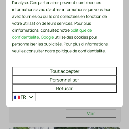
l'analyse. Ces partenaires peuvent combiner ces
informations avec d'autres informations que vous leur
8,7
avez fournies ou qu'ils ont collectées en fonction de
votre utilisation de leurs services. Pour plus
De
Chalet 521 au Recreatiepark De
d'informations, consultez notre
politique de
272 €
Wielen
confidentialité
.
Google
utilise des cookies pour
personnaliser les publicités. Pour plus d'informations,
Pays-Bas, Hollande-Septentrionale,
3 nuits
veuillez consulter notre politique de confidentialité.
2 personnes
Sint Maarten
6
3
2
Tout accepter
Climatisation
Personnaliser
jardin entièrement clos
Refuser
grande terrasse
FR
trois chambres
Voir