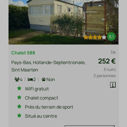
8,1
De
Chalet 588
252 €
Pays-Bas, Hollande-Septentrionale,
Sint Maarten
3 nuits
2 personnes
4
2
Non
WIFI gratuit
Chalet compact
Près du terrain de sport
Situé au centre