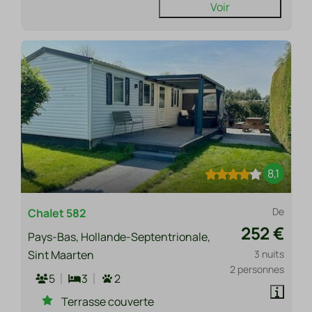
Voir
8,1
De
Chalet 582
252 €
Pays-Bas, Hollande-Septentrionale,
Sint Maarten
3 nuits
2 personnes
5
3
2
Terrasse couverte