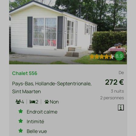
8,9
De
Chalet 556
272 €
Pays-Bas, Hollande-Septentrionale,
Sint Maarten
3 nuits
2 personnes
4
2
Non
Endroit calme
Intimité
Belle vue