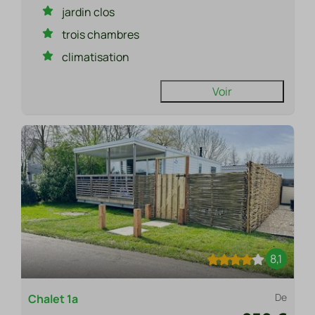
jardin clos
trois chambres
climatisation
Voir
8,1
De
Chalet 1a