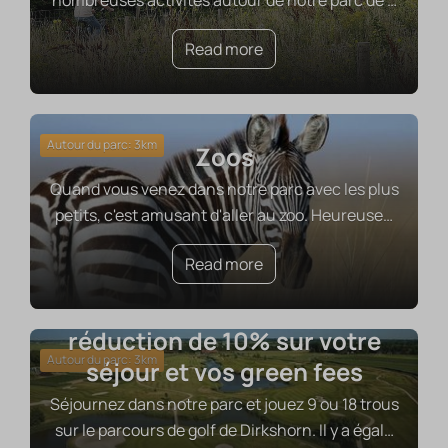
nombreuses activités autour de notre parc de
…
Read more
Autour du parc: 3km
Zoos
Quand vous venez dans notre parc avec les plus
petits, c'est amusant d'aller au zoo. Heureuse
…
Read more
Jouez au golf avec une
réduction de 10% sur votre
Autour du parc: 3km
séjour et vos green fees
Séjournez dans notre parc et jouez 9 ou 18 trous
sur le parcours de golf de Dirkshorn. Il y a égal
…