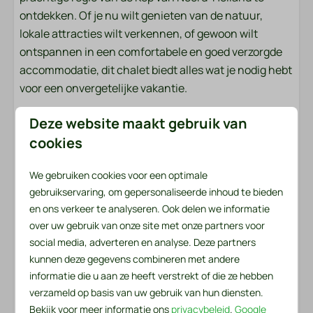
ontdekken. Of je nu wilt genieten van de natuur,
Buiten
lokale attracties wilt verkennen, of gewoon wilt
Tuin
ontspannen in een comfortabele en goed verzorgde
Tuinmeubels
accommodatie, dit chalet biedt alles wat je nodig hebt
Loungeset
voor een onvergetelijke vakantie.
Terras: Niet overdekt
Deze website maakt gebruik van
Beddengoed en handdoeken liggen voor u klaar
Veiligheid
cookies
Het beddengoedpakket per persoon bevat een
hoeslaken, een dekbedovertrek en een kussensloop.
Brandblusser
We gebruiken cookies voor een optimale
In het handdoekenpakket vind je zowel een kleine als
Rookmelder
gebruikservaring, om gepersonaliseerde inhoud te bieden
een grote handdoek. Daarnaast zijn er een
en ons verkeer te analyseren. Ook delen we informatie
keukenhanddoek en een theedoek beschikbaar. Voor
Verwarming & Verkoeling
over uw gebruik van onze site met onze partners voor
de eerste dag is er ook een handige serviceset
social media, adverteren en analyse. Deze partners
aanwezig. Deze bevat onder andere een vuilniszak,
Centrale verwarming
kunnen deze gegevens combineren met andere
afwasborstel, vaatdoek, afwasmiddel, twee
informatie die u aan ze heeft verstrekt of die ze hebben
vaatwastabletten en een rol toiletpapier.
verzameld op basis van uw gebruik van hun diensten.
Bekijk voor meer informatie ons
privacybeleid
.
Google