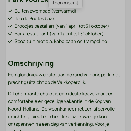
Toon meer ↓
Buiten zwembad (verwarmd)
Jeu de Boules baan
Broodjes bestellen (van 1 april tot 31 oktober)
Bar / restaurant (van 1 april tot 31 oktober)
Speeltuin met o.a. kabelbaan en trampoline
Visvijver (grenzend aan het park)
Fietsverhuur (van 1 april tot 31 oktober)
Omschrijving
Oplaadpunten voor elektrische auto's
Sportveld (voetbal, volleybal, badminton)
Een gloednieuw chalet aan de rand van ons park met
Wasmachine en droger (betaald)
prachtig uitzicht op de Valkkogerdijk.
Huisdieren
Dit charmante chalet is een ideale keuze voor een
comfortabele en gezellige vakantie in de Kop van
Huisdiervrij
Noord-Holland. De woonkamer, met een sfeervolle
inrichting, biedt een heerlijke bank waar je kunt
Badkamer
ontspannen na een dag van verkenning. Voor je