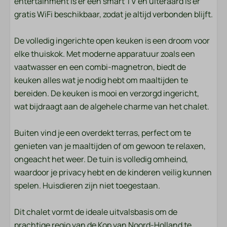
entertainment is er een smart TV en uiteraard is er
Handdoeken
gratis WiFi beschikbaar, zodat je altijd verbonden blijft.
Slaapkamer
De volledig ingerichte open keuken is een droom voor
Beddengoed
elke thuiskok. Met moderne apparatuur zoals een
vaatwasser en een combi-magnetron, biedt de
Entertainment
keuken alles wat je nodig hebt om maaltijden te
bereiden. De keuken is mooi en verzorgd ingericht,
Flatscreen TV
wat bijdraagt aan de algehele charme van het chalet.
Wifi
Buiten vind je een overdekt terras, perfect om te
Ligging
genieten van je maaltijden of om gewoon te relaxen,
ongeacht het weer. De tuin is volledig omheind,
Middagzon
waardoor je privacy hebt en de kinderen veilig kunnen
Avondzon
spelen. Huisdieren zijn niet toegestaan.
Aan de bosrand
Ochtendzon
Dit chalet vormt de ideale uitvalsbasis om de
Rustige ligging
prachtige regio van de Kop van Noord-Holland te