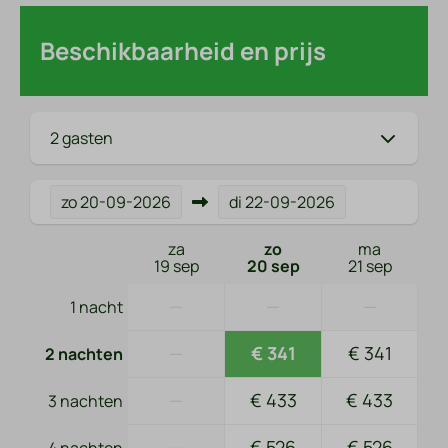
Beschikbaarheid en prijs
2 gasten
zo
20-09-2026
di
22-09-2026
za
zo
ma
19 sep
20 sep
21 sep
—
—
—
1 nacht
—
€ 341
€ 341
2 nachten
—
€ 433
€ 433
3 nachten
—
€ 526
€ 526