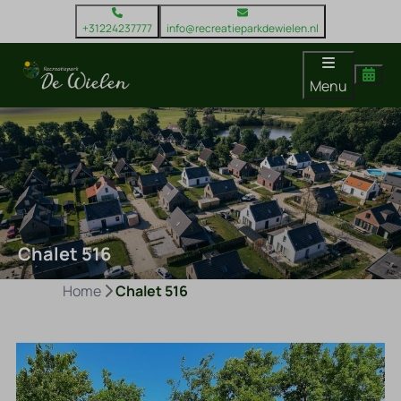
+31224237777
info@recreatieparkdewielen.nl
Menu
Chalet 516
Home
Chalet 516