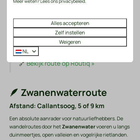
Meer weten? Lees ons privacybeleid.
🐾
Honden toegestaan (aangelijnd,
deels losloopgebied)
Alles accepteren
👧
Leuk voor gezinnen
– vergeet
Zelf instellen
niet de beroemde
Klimduin
in
Weigeren
Schoorl!
NL
🔗
Bekijk route op Routiq »
🪶 Zwanenwaterroute
Afstand: Callantsoog, 5 of 9 km
Een absolute aanrader voor natuurliefhebbers. De
wandelroutes door het
Zwanenwater
voeren u langs
duinmeertjes, open valleien en vogelrijke rietlanden.