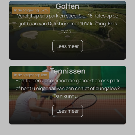
Golfen
In de omgeving: 3km
Verblijf op ons park en speel 9 of 18 holes op de
golfbaan van Dirkshorn met 10% korting. Er is
overi
…
Lees meer
Tennissen
In de omgeving: 1km
Heeft u een accommodatie geboekt op ons park
of bent u eigenaar van een chalet of bungalow?
Dan kunt u
…
Lees meer