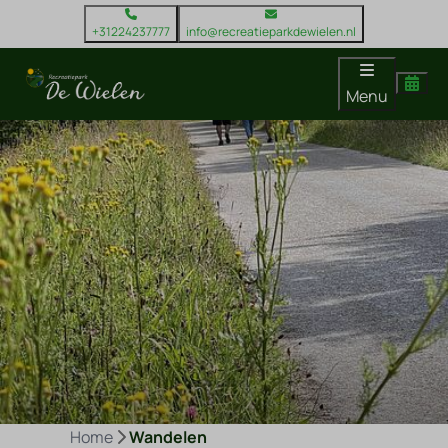
+31224237777
info@recreatieparkdewielen.nl
Menu
Home
Wandelen