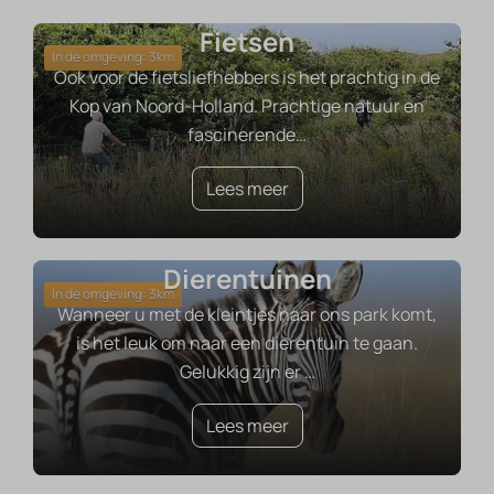
Fietsen
In de omgeving: 3km
Ook voor de fietsliefhebbers is het prachtig in de
Kop van Noord-Holland. Prachtige natuur en
fascinerende
…
Lees meer
Dierentuinen
In de omgeving: 3km
Wanneer u met de kleintjes naar ons park komt,
is het leuk om naar een dierentuin te gaan.
Gelukkig zijn er
…
Lees meer