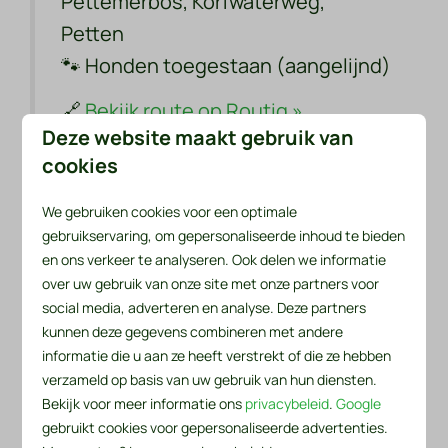
Pettemerbos, Korfwaterweg,
Petten
🐾
Honden toegestaan (aangelijnd)
🔗
Bekijk route op Routiq »
Deze website maakt gebruik van
cookies
🌾 Schoorlse Duinen
We gebruiken cookies voor een optimale
Wandelroutes
gebruikservaring, om gepersonaliseerde inhoud te bieden
en ons verkeer te analyseren. Ook delen we informatie
De
Schoorlse Duinen
bieden talloze bewegwijzerde
over uw gebruik van onze site met onze partners voor
routes van 3 tot 10 kilometer. Wandel door het bos,
social media, adverteren en analyse. Deze partners
kunnen deze gegevens combineren met andere
over de duinen en geniet van prachtige vergezichten
informatie die u aan ze heeft verstrekt of die ze hebben
over de kust.
verzameld op basis van uw gebruik van hun diensten.
Bekijk voor meer informatie ons
privacybeleid
.
Google
📍
Startpunt:
Buitencentrum
gebruikt cookies voor gepersonaliseerde advertenties.
Schoorlse Duinen