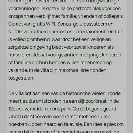
Geheel gerenoveerd en voorzien van hoogwaardige
voorzieningen, is deze villa de perfecte plek voor een
Speelgoed
ontspannen verblijf met familie, vrienden of collega’s.
Geniet van gratis WIFI, Sonos-geluidssysteem en
Wassen en drogen
Netflix voor ultiem comfort en entertainment. De tuin
Droger
is volledig omheind, waardoor het een veilige en
Wasmachine
zorgeloze omgeving biedt voor zowel kinderen als
huisdieren. Ideaal voor gezinnen met jonge kinderen
Entertainment
of families die hun honden willen meenemen op
vakantie. In de villa zijn maximaal drie honden
Netflix
toegestaan.
Gezelschapsspellen
Geluidsinstallatie
De villa ligt aan een van de historische wielen, ronde
Wifi
meertjes die ontstonden na een dijkdoorbraak in de
Smart TV
12e eeuw, midden in ons park. Op de begane grond
vindt u de sfeervolle woonkamer met een ruime
Keuken
hoekbank, open haard en televisie. Een ideale plek om
samen bij te praten of te genieten van een gezellige