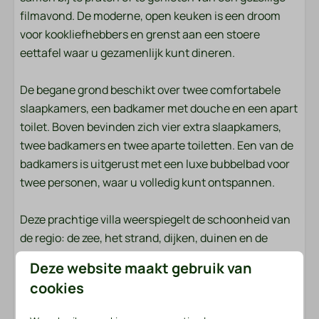
Bestek
filmavond. De moderne, open keuken is een droom
Eettafel
voor kookliefhebbers en grenst aan een stoere
Borden
eettafel waar u gezamenlijk kunt dineren.
Vaatwasser
Drinkglazen
De begane grond beschikt over twee comfortabele
Afzuigkap
slaapkamers, een badkamer met douche en een apart
Vriezer
toilet. Boven bevinden zich vier extra slaapkamers,
Keukengerei
twee badkamers en twee aparte toiletten. Een van de
Broodrooster
badkamers is uitgerust met een luxe bubbelbad voor
Pannen
twee personen, waar u volledig kunt ontspannen.
Koffiecupmachine: Nespresso
Gasfornuis: 5-pits
Deze prachtige villa weerspiegelt de schoonheid van
Waterkoker: Elektrische waterkoker
de regio: de zee, het strand, dijken, duinen en de
Magnetron: Magnetron
beroemde tulpenvelden van de Kop van Noord-
Oven: Heteluchtoven
Deze website maakt gebruik van
Holland zijn terug te vinden in de unieke sfeer van het
Koelkast: Zonder vriesvak
cookies
huis. Dit is de ideale plek om met uw gezelschap te
genieten van luxe, ruimte en de nabijheid van de kust!
Ligging