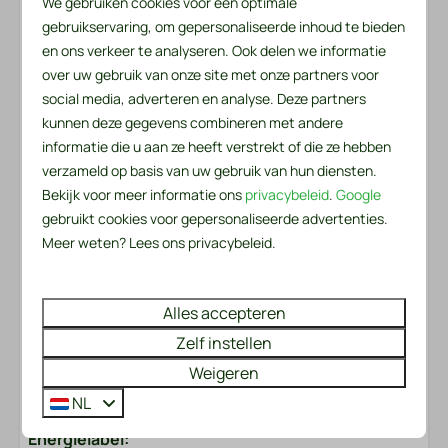
We gebruiken cookies voor een optimale
gebruikservaring, om gepersonaliseerde inhoud te bieden
Dichtbij het strand
Bedden zijn opgemaakt en handdoeken liggen
en ons verkeer te analyseren. Ook delen we informatie
Vrijstaand
klaar
over uw gebruik van onze site met onze partners voor
Dichtbij het zwembad
De bedden zijn opgemaakt en per persoon ligt er een
social media, adverteren en analyse. Deze partners
Op een resort
handdoekenpakket met een kleine en grote handdoek
kunnen deze gegevens combineren met andere
Aan het water
voor u klaar. Een keukenhanddoek en theedoeken zijn
informatie die u aan ze heeft verstrekt of die ze hebben
verzameld op basis van uw gebruik van hun diensten.
ook aanwezig.
Buiten
Bekijk voor meer informatie ons
privacybeleid
.
Google
gebruikt cookies voor gepersonaliseerde advertenties.
Let op: De garage die aan de villa grenst wordt
Tuin
Meer weten? Lees ons privacybeleid.
gebruikt als linnenkamer. Houd er rekening mee dat
Tuinmeubels
onze schoonmaakdienst hier overdag mogelijk
Loungeset
gebruik van zal maken. Onze accommodaties kunnen
Alles accepteren
Ligstoelen
uitsluitend voor recreatieve doeleinden worden
BBQ: Houtskool
Zelf instellen
gehuurd.
Zonnewering: Parasol
Weigeren
Terras: Niet overdekt
NL
Parkeerplaats: 6
Energielabel: