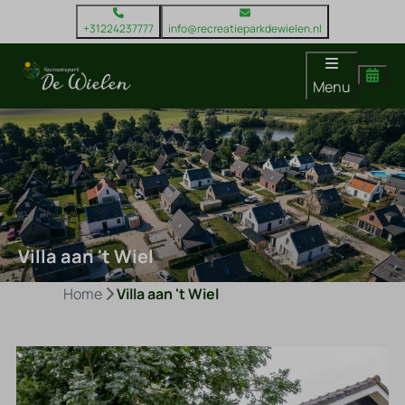
+31224237777
info@recreatieparkdewielen.nl
Menu
Villa aan 't Wiel
Home
Villa aan 't Wiel