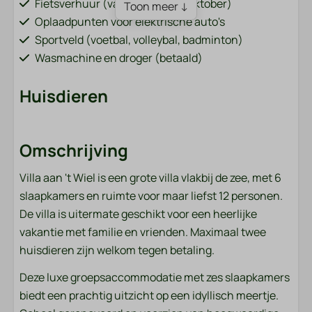
Fietsverhuur (van 1 april tot 31 oktober)
Toon meer ↓
Oplaadpunten voor elektrische auto's
Sportveld (voetbal, volleybal, badminton)
Wasmachine en droger (betaald)
Huisdieren
Huisdieren toegestaan
Omschrijving
Badkamer
Villa aan 't Wiel is een grote villa vlakbij de zee, met 6
Handdoeken
slaapkamers en ruimte voor maar liefst 12 personen.
Jacuzzi
De villa is uitermate geschikt voor een heerlijke
vakantie met familie en vrienden. Maximaal twee
Slaapkamer
huisdieren zijn welkom tegen betaling.
Beddengoed
Deze luxe groepsaccommodatie met zes slaapkamers
biedt een prachtig uitzicht op een idyllisch meertje.
Familie/Kinderen