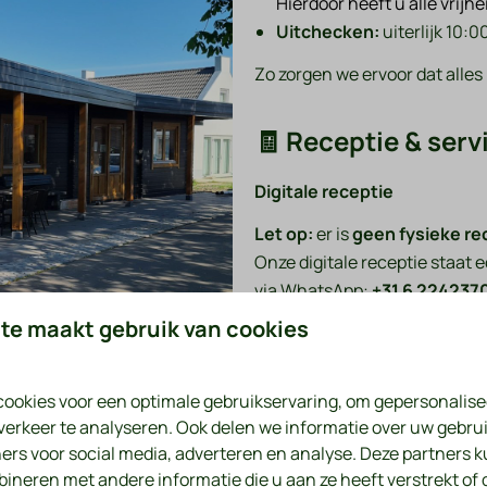
Hierdoor heeft u alle vrijh
Uitchecken:
uiterlijk 10:0
Zo zorgen we ervoor dat alles n
🧾 Receptie & serv
Digitale receptie
Let op:
er is
geen fysieke re
Onze digitale receptie staat e
via WhatsApp:
+31 6 224237
te maakt gebruik van cookies
Wilt u
fietsen huren
of een
h
gemakkelijk online, wanneer 
ookies voor een optimale gebruikservaring, om gepersonalise
Wij wensen u alvast een ontsp
verkeer te analyseren. Ook delen we informatie over uw gebrui
ers voor social media, adverteren en analyse. Deze partners 
📞 Contact & vrag
neren met andere informatie die u aan ze heeft verstrekt of 