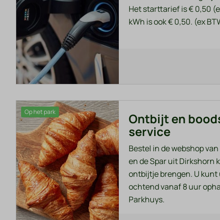
Het starttarief is € 0,50 
kWh is ook € 0,50. (ex B
Op het park
Ontbijt en boo
service
Bestel in de webshop van
en de Spar uit Dirkshorn 
ontbijtje brengen. U kunt
ochtend vanaf 8 uur ophal
Parkhuys.