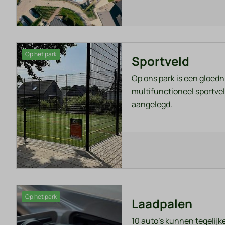
Op het park
Sportveld
Op ons park is een gloe
multifunctioneel sportve
aangelegd.
Op het park
Laadpalen
10 auto's kunnen tegelijke