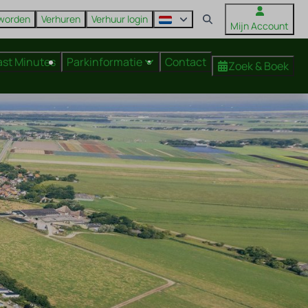
 worden
Verhuren
Verhuur login
Mijn Account
ast Minutes
Parkinformatie
Contact
Zoek & Boek