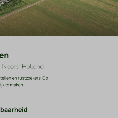
len
an Noord-Holland
stellen en rustzoekers. Op
lijk te maken.
kbaarheid