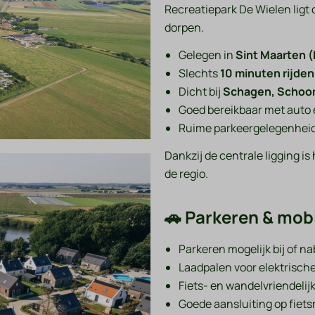
Recreatiepark De Wielen ligt 
dorpen.
Gelegen in
Sint Maarten 
Slechts
10 minuten rijden
Dicht bij
Schagen, Schoor
Goed bereikbaar met auto e
Ruime parkeergelegenheid
Dankzij de centrale ligging is
de regio.
🚗 Parkeren & mobi
Parkeren mogelijk bij of n
Laadpalen voor elektrisch
Fiets- en wandelvriendeli
Goede aansluiting op fiet