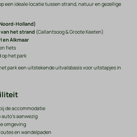
op een ideale locatie tussen strand, natuur en gezellige
(Noord-Holland)
 van het strand
(Callantsoog & Groote Keeten)
l en Alkmaar
n fiets
 op het park
 het park een uitstekende uitvalsbasis voor uitstapjes in
liteit
abij de accommodatie
e auto’s aanwezig
jke omgeving
sroutes en wandelpaden