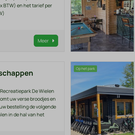
(ex BTW) en het tarief per
TW)
Meer
Op het park
dschappen
 Recreatiepark De Wielen
komt uw verse broodjes en
 uw bestelling de volgende
en in de hal van het