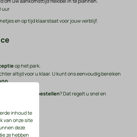
eid om uw aankomsttijd flexibel in te plannen.
0 uur
etjes en op tijd klaarstaat voor jouw verblijf.
ice
ceptie
op het park.
chter altijd voor u klaar. U kunt ons eenvoudig bereiken
000
.
eerlijk ontbijtje bestellen
? Dat regelt u snel en
het u uitkomt.
erde inhoud te
annen verblijf.
k van onze site
kunnen deze
en
die ze hebben