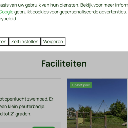
asis van uw gebruik van hun diensten. Bekijk voor meer infor
Heb je vragen voor of tijdens 
Google
gebruikt cookies voor gepersonaliseerde advertenties
cybeleid.
Neem contact op
ren
Zelf instellen
Weigeren
Faciliteiten
Op het park
oot openlucht zwembad. Er
een klein peuterbadje.
 tot 21 graden.