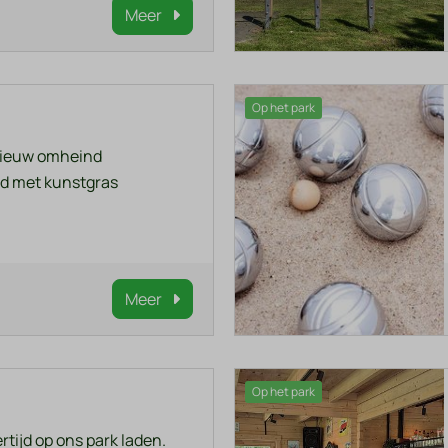
Meer
Op het park
dnieuw omheind
ld met kunstgras
Meer
Op het park
rtijd op ons park laden.