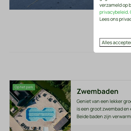
verzameld op b
privacybeleid
.
Lees ons priva
Alles accepte
Op het park
Zwembaden
Geniet van een lekker gr
is een groot zwembad en 
Beide baden zijn verwarmd