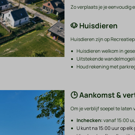
Zo verplaats je je eenvoudig e
🐶 Huisdieren
Huisdieren zijn op Recreatie
Huisdieren welkom in ges
Uitstekende wandelmogeli
Houd rekening met parkreg
🕒 Aankomst & ver
Om je verblijf soepel te laten
Inchecken:
vanaf 15:00 u
U kunt na 15:00 uur op elk