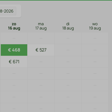
08-2026
zo
ma
di
wo
16 aug
17 aug
18 aug
19 aug
—
—
—
—
€ 468
€ 527
—
—
€ 671
—
—
—
—
—
—
—
—
—
—
—
—
—
—
—
—
—
—
—