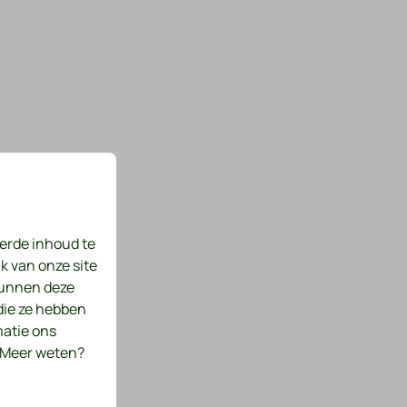
erde inhoud te
k van onze site
kunnen deze
die ze hebben
matie ons
. Meer weten?