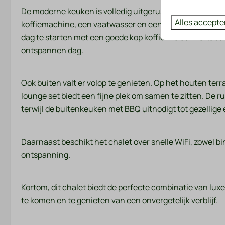
De moderne keuken is volledig uitgerust en van alle g
Alles accepte
koffiemachine, een vaatwasser en een combimagnetron. I
dag te starten met een goede kop koffie. De comfortabe
ontspannen dag.
Ook buiten valt er volop te genieten. Op het houten ter
lounge set biedt een fijne plek om samen te zitten. De r
terwijl de buitenkeuken met BBQ uitnodigt tot gezellig
Daarnaast beschikt het chalet over snelle WiFi, zowel bi
ontspanning.
Kortom, dit chalet biedt de perfecte combinatie van luxe,
te komen en te genieten van een onvergetelijk verblijf.