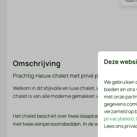
Toon 
Deze websi
Omschrijving
Prachtig nieuw chalet met privé parkeerplaats aa
We gebruiken c
Welkom in dit stijlvolle en luxe chalet, waar comfort en 
bieden en ons 
chalet is van alle moderne gemakken voorzien die je ve
met onze partn
gegevens combi
verzameld op b
Het chalet beschikt over twee slaapkamers: één met 
privacybeleid
.
met twee eenpersoonsbedden. In de woonkamer vind je 
Lees ons priva