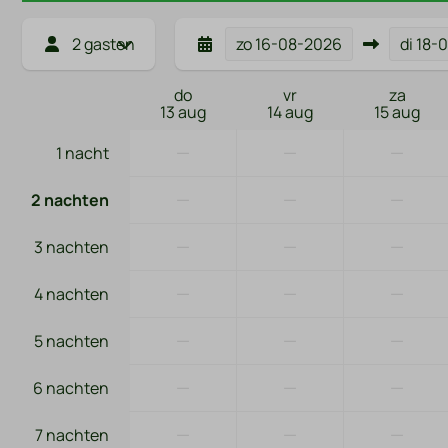
2 gasten
zo
16-08-2026
di
18-
do
vr
za
13 aug
14 aug
15 aug
—
—
—
1 nacht
—
—
—
2 nachten
—
—
—
3 nachten
—
—
—
4 nachten
—
—
—
5 nachten
—
—
—
6 nachten
—
—
—
7 nachten