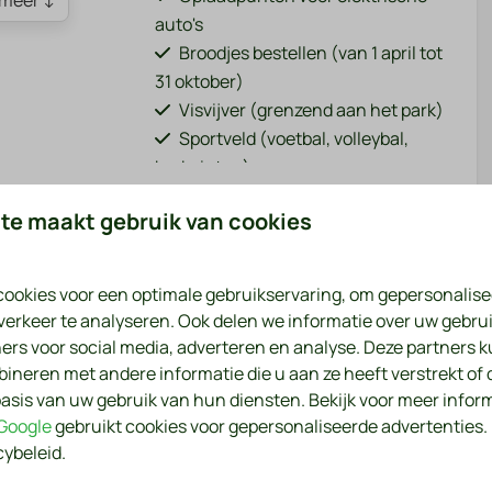
meer ↓
auto's
Broodjes bestellen (van 1 april tot
31 oktober)
Visvijver (grenzend aan het park)
Sportveld (voetbal, volleybal,
badminton)
Wasmachine en droger (betaald)
te maakt gebruik van cookies
Bar / restaurant (van 1 april tot 31
oktober)
n de rand van het park.
ookies voor een optimale gebruikservaring, om gepersonalise
kwaliteit centraal staan voor een zorgeloze vakantie. Het
verkeer te analyseren. Ook delen we informatie over uw gebrui
rblijf extra aangenaam maken.
ers voor social media, adverteren en analyse. Deze partners 
neren met andere informatie die u aan ze heeft verstrekt of 
asis van uw gebruik van hun diensten. Bekijk voor meer infor
een comfortabel tweepersoonsbed en een tweede kamer
Google
gebruikt cookies voor gepersonaliseerde advertenties
bovendien een slaapbank, geschikt voor één persoon.
cybeleid.