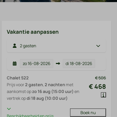
Vakantie aanpassen
2 gasten
zo
16-08-2026
di
18-08-2026
Chalet 522
€ 506
Prijs voor
2 gasten
,
2 nachten
met
€ 468
aankomst op
zo 16 aug (15:00 uur)
en
vertrek op
di 18 aug (10:00 uur)
Boek nu
Beschikbaarheid en prijs