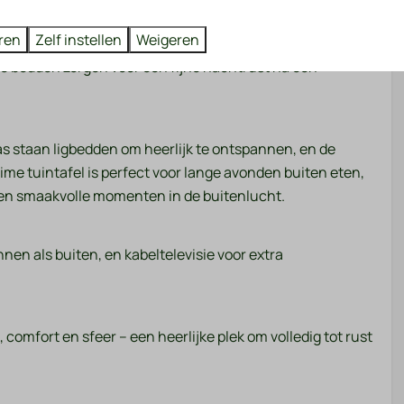
emakken voorzien, waaronder een Nespresso
ren
Zelf instellen
Weigeren
deaal om zelf een heerlijke maaltijd te bereiden of de
le bedden zorgen voor een fijne nachtrust na een
ras staan ligbedden om heerlijk te ontspannen, en de
uime tuintafel is perfect voor lange avonden buiten eten,
e en smaakvolle momenten in de buitenlucht.
nnen als buiten, en kabeltelevisie voor extra
 comfort en sfeer – een heerlijke plek om volledig tot rust