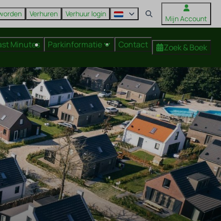
 worden
Verhuren
Verhuur login
Mijn Account
ast Minutes
Parkinformatie
Contact
Zoek & Boek