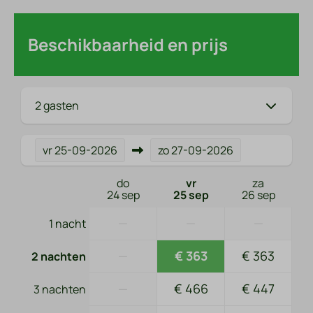
Beschikbaarheid en prijs
2 gasten
vr
25-09-2026
zo
27-09-2026
do
vr
za
24 sep
25 sep
26 sep
—
—
—
1 nacht
—
€ 363
€ 363
2 nachten
—
€ 466
€ 447
3 nachten