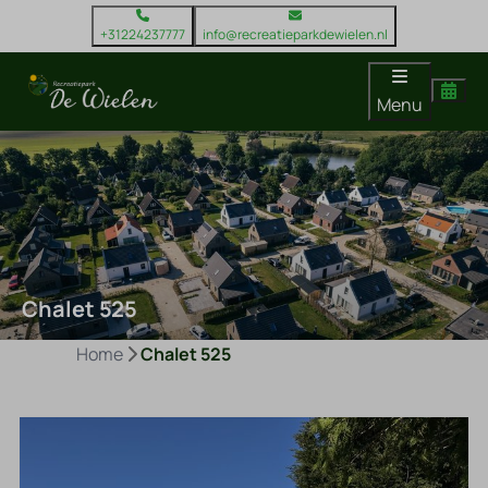
+31224237777
info@recreatieparkdewielen.nl
Menu
Chalet 525
Home
Chalet 525