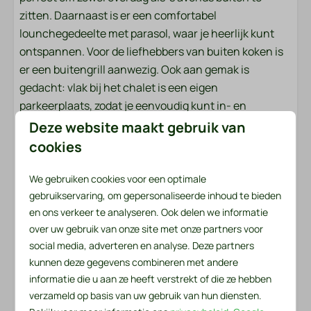
Afzuigkap
zitten. Daarnaast is er een comfortabel
Keukengerei
lounchegedeelte met parasol, waar je heerlijk kunt
Koelkast: Met vriesvak
ontspannen. Voor de liefhebbers van buiten koken is
Gasfornuis: 4-pits
er een buitengrill aanwezig. Ook aan gemak is
Waterkoker: Elektrische waterkoker
gedacht: vlak bij het chalet is een eigen
parkeerplaats, zodat je eenvoudig kunt in- en
Ligging
uitstappen.
Deze website maakt gebruik van
Middagzon
cookies
Avondzon
Dit chalet is de ideale keuze voor een ontspannen
Vrijstaand
vakantie in een prachtige omgeving, met alles wat je
We gebruiken cookies voor een optimale
nodig hebt voor een comfortabel en plezierig verblijf.
gebruikservaring, om gepersonaliseerde inhoud te bieden
Buiten
en ons verkeer te analyseren. Ook delen we informatie
over uw gebruik van onze site met onze partners voor
Beddengoed en handdoeken liggen voor u klaar
Omheinde tuin
social media, adverteren en analyse. Deze partners
Het beddengoedpakket per persoon bevat een
Tuin
kunnen deze gegevens combineren met andere
hoeslaken, een dekbedovertrek en een kussensloop.
Tuinmeubels
informatie die u aan ze heeft verstrekt of die ze hebben
In het handdoekenpakket vind je zowel een kleine als
Loungeset
verzameld op basis van uw gebruik van hun diensten.
een grote handdoek. Daarnaast zijn er een