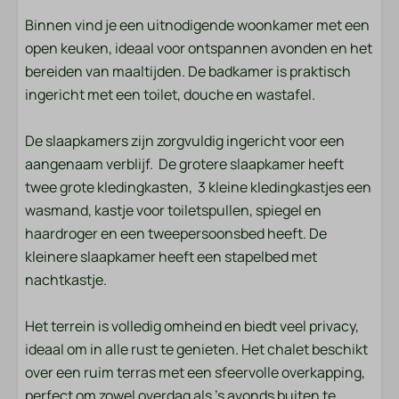
Handdoeken
Binnen vind je een uitnodigende woonkamer met een
open keuken, ideaal voor ontspannen avonden en het
Slaapkamer
bereiden van maaltijden. De badkamer is praktisch
Beddengoed
ingericht met een toilet, douche en wastafel.
Entertainment
De slaapkamers zijn zorgvuldig ingericht voor een
aangenaam verblijf. De grotere slaapkamer heeft
Flatscreen TV
twee grote kledingkasten, 3 kleine kledingkastjes een
Wifi
wasmand, kastje voor toiletspullen, spiegel en
haardroger en een tweepersoonsbed heeft. De
Keuken
kleinere slaapkamer heeft een stapelbed met
nachtkastje.
Pannen
Bestek
Het terrein is volledig omheind en biedt veel privacy,
Eettafel
ideaal om in alle rust te genieten. Het chalet beschikt
Borden
over een ruim terras met een sfeervolle overkapping,
Drinkglazen
perfect om zowel overdag als ’s avonds buiten te