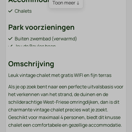
Toon meer ↓
Chalets
Park voorzieningen
Buiten zwembad (verwarmd)
Jeu de Boules baan
Broodjes bestellen (van 1 april tot 31 oktober)
Bar / restaurant (van 1 april tot 31 oktober)
Omschrijving
Speeltuin met o.a. kabelbaan en trampoline
Leuk vintage chalet met gratis WIFI en fijn terras
Visvijver (grenzend aan het park)
Fietsverhuur (van 1 april tot 31 oktober)
Als je op zoek bent naar een perfecte uitvalsbasis voor
Oplaadpunten voor elektrische auto's
het verkennen van het strand, de duinen en de
Sportveld (voetbal, volleybal, badminton)
schilderachtige West-Friese omringdijken, dan is dit
Wasmachine en droger (betaald)
charmante vintage chalet precies wat je zoekt.
Geschikt voor maximaal 4 personen, biedt dit knusse
Badkamer
chalet een comfortabele en gezellige accommodatie.