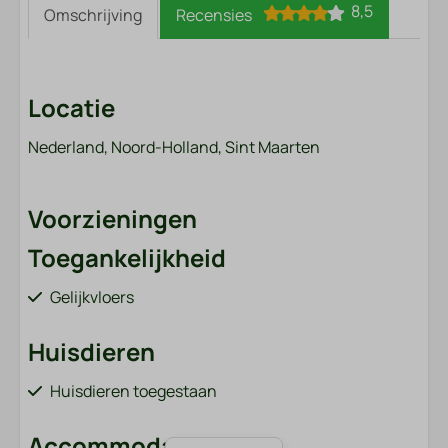
8,5
Omschrijving
Recensies
Locatie
Nederland, Noord-Holland, Sint Maarten
Voorzieningen
Toegankelijkheid
Gelijkvloers
Huisdieren
Huisdieren toegestaan
Accommodatie soort