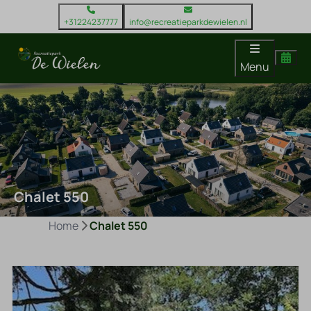
+31224237777
info@recreatieparkdewielen.nl
Menu
Chalet 550
Home
Chalet 550