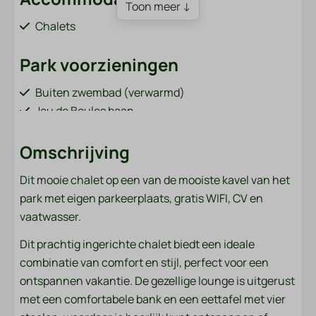
Toon meer ↓
Chalets
Park voorzieningen
Buiten zwembad (verwarmd)
Jeu de Boules baan
Broodjes bestellen (van 1 april tot 31 oktober)
Bar / restaurant (van 1 april tot 31 oktober)
Omschrijving
Speeltuin met o.a. kabelbaan en trampoline
Dit mooie chalet op een van de mooiste kavel van het
Visvijver (grenzend aan het park)
park met eigen parkeerplaats, gratis WIFI, CV en
Fietsverhuur (van 1 april tot 31 oktober)
vaatwasser.
Oplaadpunten voor elektrische auto's
Sportveld (voetbal, volleybal, badminton)
Dit prachtig ingerichte chalet biedt een ideale
Wasmachine en droger (betaald)
combinatie van comfort en stijl, perfect voor een
ontspannen vakantie. De gezellige lounge is uitgerust
Badkamer
met een comfortabele bank en een eettafel met vier