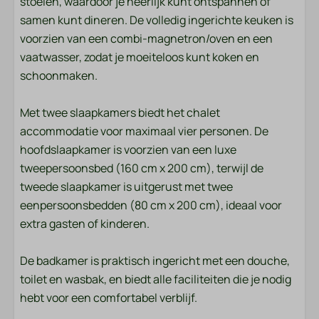
stoelen, waardoor je heerlijk kunt ontspannen of
Handdoeken
samen kunt dineren. De volledig ingerichte keuken is
voorzien van een combi-magnetron/oven en een
Slaapkamer
vaatwasser, zodat je moeiteloos kunt koken en
Beddengoed
schoonmaken.
Entertainment
Met twee slaapkamers biedt het chalet
accommodatie voor maximaal vier personen. De
Smart TV
hoofdslaapkamer is voorzien van een luxe
Wifi
tweepersoonsbed (160 cm x 200 cm), terwijl de
tweede slaapkamer is uitgerust met twee
Ligging
eenpersoonsbedden (80 cm x 200 cm), ideaal voor
extra gasten of kinderen.
Middagzon
Avondzon
De badkamer is praktisch ingericht met een douche,
Vrijstaand
toilet en wasbak, en biedt alle faciliteiten die je nodig
hebt voor een comfortabel verblijf.
Buiten