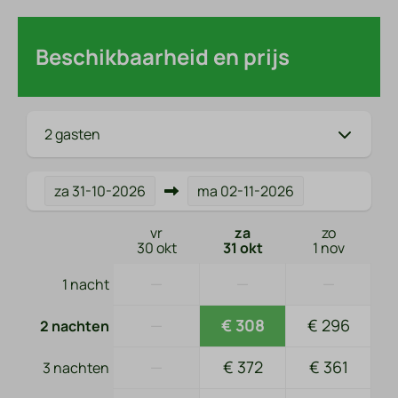
Beschikbaarheid en prijs
2 gasten
za
31-10-2026
ma
02-11-2026
vr
za
zo
30 okt
31 okt
1 nov
—
—
—
1 nacht
—
€ 308
€ 296
2 nachten
—
€ 372
€ 361
3 nachten