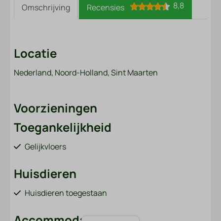
8,8
Omschrijving
Recensies
Locatie
Nederland, Noord-Holland, Sint Maarten
Voorzieningen
Toegankelijkheid
Gelijkvloers
Huisdieren
Huisdieren toegestaan
Accommodatie soort