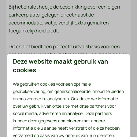
Tuin
Bij het chalet heb je de beschikking over een eigen
Tuinmeubels
parkeerplaats, gelegen direct naast de
Loungeset
accommodatie, wat je verblijf extra gemak en
Zonnewering: Parasol
toegankelijkheid biedt.
Terras: Niet overdekt
Parkeerplaats: 1
Dit chalet biedt een perfecte uitvalsbasis voor een
aangename vakantie, met moderne voorzieningen en
Veiligheid
Deze website maakt gebruik van
een comfortabele inrichting die je verblijf
cookies
onvergetelijk zullen maken. Kom en ervaar zelf de rust
Brandblusser
en het comfort van dit schitterende chalet!
Rookmelder
We gebruiken cookies voor een optimale
gebruikservaring, om gepersonaliseerde inhoud te bieden
Beddengoed en handdoeken liggen voor u klaar
Verwarming & Verkoeling
en ons verkeer te analyseren. Ook delen we informatie
Het beddengoedpakket per persoon bevat een
over uw gebruik van onze site met onze partners voor
hoeslaken, een dekbedovertrek en een kussensloop.
Airconditioning
social media, adverteren en analyse. Deze partners
In het handdoekenpakket vind je zowel een kleine als
Centrale verwarming
kunnen deze gegevens combineren met andere
een grote handdoek. Daarnaast zijn er een
informatie die u aan ze heeft verstrekt of die ze hebben
keukenhanddoek en een theedoek beschikbaar. Voor
verzameld op basis van uw gebruik van hun diensten.