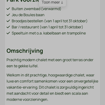
Toon meer ↓
Buiten zwembad (verwarmd)
Jeu de Boules baan
Broodjes bestellen (van 1 april tot 31 oktober)
Bar / restaurant (van 1 april tot 31 oktober)
Speeltuin met o.a. kabelbaan en trampoline
Visvijver (grenzend aan het park)
Fietsverhuur (van 1 april tot 31 oktober)
Omschrijving
Oplaadpunten voor elektrische auto's
Sportveld (voetbal, volleybal, badminton)
Prachtig modern chalet met een groot terras onder
Wasmachine en droger (betaald)
een te gekke luifel.
Accommodatie soort
Welkom in dit prachtige, hoogwaardige chalet, waar
luxe en comfort samenkomen voor een onvergetelijke
Chalets
vakantie-ervaring. Dit chalet is zorgvuldig ingericht
met aandacht voor detail en biedt een scala aan
Badkamer
moderne voorzieningen.