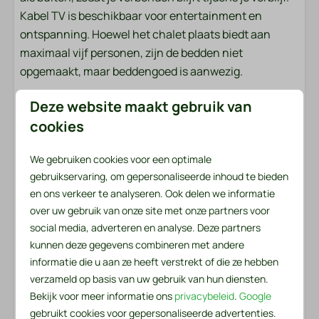
Kabel TV is beschikbaar voor entertainment en
Buiten
ontspanning. Hoewel het chalet plaats biedt aan
Tuin
maximaal vijf personen, zijn de bedden niet
Tuinmeubels
opgemaakt, maar beddengoed is aanwezig.
Loungeset
Deze website maakt gebruik van
Ligstoelen
Met deze combinatie van luxe en functionaliteit biedt
BBQ: Houtskool
cookies
het chalet een ideale omgeving voor een relaxte en
Terras: Overdekt
plezierige vakantie. Kom en ervaar zelf de luxe en het
We gebruiken cookies voor een optimale
Parkeerplaats: 1
comfort van dit schitterende chalet!
gebruikservaring, om gepersonaliseerde inhoud te bieden
en ons verkeer te analyseren. Ook delen we informatie
Veiligheid
Beddengoed en handdoeken liggen voor u klaar
over uw gebruik van onze site met onze partners voor
Het beddengoedpakket per persoon bevat een
Brandblusser
social media, adverteren en analyse. Deze partners
hoeslaken, een dekbedovertrek en een kussensloop.
kunnen deze gegevens combineren met andere
Rookmelder
In het handdoekenpakket vind je zowel een kleine als
informatie die u aan ze heeft verstrekt of die ze hebben
een grote handdoek. Daarnaast zijn er een
verzameld op basis van uw gebruik van hun diensten.
Verwarming & Verkoeling
keukenhanddoek en een theedoek beschikbaar. Voor
Bekijk voor meer informatie ons
privacybeleid
.
Google
de eerste dag is er ook een handige serviceset
Centrale verwarming
gebruikt cookies voor gepersonaliseerde advertenties.