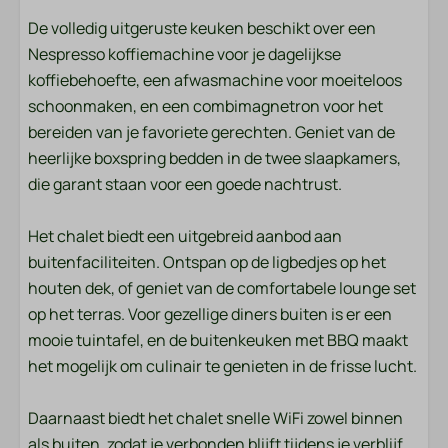
Handdoeken
De volledig uitgeruste keuken beschikt over een
Nespresso koffiemachine voor je dagelijkse
Slaapkamer
koffiebehoefte, een afwasmachine voor moeiteloos
Beddengoed
schoonmaken, en een combimagnetron voor het
bereiden van je favoriete gerechten. Geniet van de
Entertainment
heerlijke boxspring bedden in de twee slaapkamers,
die garant staan voor een goede nachtrust.
Smart TV
Wifi
Het chalet biedt een uitgebreid aanbod aan
buitenfaciliteiten. Ontspan op de ligbedjes op het
Ligging
houten dek, of geniet van de comfortabele lounge set
op het terras. Voor gezellige diners buiten is er een
Middagzon
mooie tuintafel, en de buitenkeuken met BBQ maakt
Centrale ligging
het mogelijk om culinair te genieten in de frisse lucht.
Avondzon
Vrijstaand
Daarnaast biedt het chalet snelle WiFi zowel binnen
Rustige ligging
als buiten, zodat je verbonden blijft tijdens je verblijf.