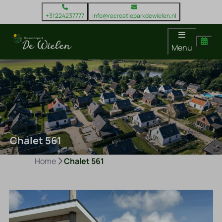
+31224237777
info@recreatieparkdewielen.nl
Menu
Chalet 561
Home
Chalet 561