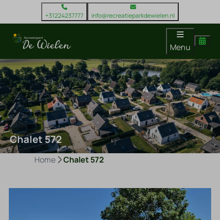
+31224237777
info@recreatieparkdewielen.nl
Menu
Chalet 572
Home
Chalet 572