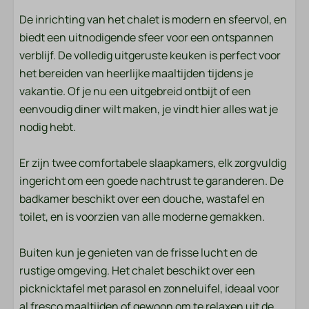
Handdoeken
De inrichting van het chalet is modern en sfeervol, en
biedt een uitnodigende sfeer voor een ontspannen
Slaapkamer
verblijf. De volledig uitgeruste keuken is perfect voor
Beddengoed
het bereiden van heerlijke maaltijden tijdens je
vakantie. Of je nu een uitgebreid ontbijt of een
Entertainment
eenvoudig diner wilt maken, je vindt hier alles wat je
nodig hebt.
Smart TV
Wifi
Er zijn twee comfortabele slaapkamers, elk zorgvuldig
ingericht om een goede nachtrust te garanderen. De
Ligging
badkamer beschikt over een douche, wastafel en
toilet, en is voorzien van alle moderne gemakken.
Middagzon
Centrale ligging
Buiten kun je genieten van de frisse lucht en de
Avondzon
rustige omgeving. Het chalet beschikt over een
Vrijstaand
picknicktafel met parasol en zonneluifel, ideaal voor
Rustige ligging
al fresco maaltijden of gewoon om te relaxen uit de