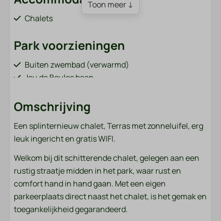
Toon meer ↓
Chalets
Park voorzieningen
Buiten zwembad (verwarmd)
Jeu de Boules baan
Broodjes bestellen (van 1 april tot 31 oktober)
Bar / restaurant (van 1 april tot 31 oktober)
Omschrijving
Speeltuin met o.a. kabelbaan en trampoline
Een splinternieuw chalet, Terras met zonneluifel, erg
Visvijver (grenzend aan het park)
leuk ingericht en gratis WIFI.
Fietsverhuur (van 1 april tot 31 oktober)
Oplaadpunten voor elektrische auto's
Welkom bij dit schitterende chalet, gelegen aan een
Sportveld (voetbal, volleybal, badminton)
rustig straatje midden in het park, waar rust en
Wasmachine en droger (betaald)
comfort hand in hand gaan. Met een eigen
parkeerplaats direct naast het chalet, is het gemak en
Badkamer
toegankelijkheid gegarandeerd.