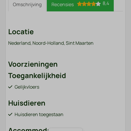
8,4
Omschrijving
Recensies
Locatie
Nederland, Noord-Holland, Sint Maarten
Voorzieningen
Toegankelijkheid
Gelijkvloers
Huisdieren
Huisdieren toegestaan
Accommodatie soort