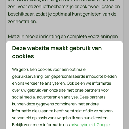
zon. Voor de zonliefhebbers zijn er ook twee ligstoelen
Buiten
beschikbaar, zodat je optimaal kunt genieten van de
Tuin
zonnestralen.
Tuinmeubels
Ligstoelen
Met zijn mooie inrichting en complete voorzieningen
Zonnewering: Zonnescherm
biedt dit chalet een perfecte uitvalsbasis voor een
Deze website maakt gebruik van
Terras: Overdekt
aangename en ontspannen vakantie. Kom en ervaar
cookies
Parkeerplaats: 1
zelf het comfort en de rust van dit charmante chalet
in het hart van het park!
We gebruiken cookies voor een optimale
Veiligheid
gebruikservaring, om gepersonaliseerde inhoud te bieden
Beddengoed en handdoeken liggen voor u klaar
en ons verkeer te analyseren. Ook delen we informatie
Brandblusser
Het beddengoedpakket per persoon bevat een
over uw gebruik van onze site met onze partners voor
Rookmelder
hoeslaken, een dekbedovertrek en een kussensloop.
social media, adverteren en analyse. Deze partners
In het handdoekenpakket vind je zowel een kleine als
kunnen deze gegevens combineren met andere
Verwarming & Verkoeling
informatie die u aan ze heeft verstrekt of die ze hebben
een grote handdoek. Daarnaast zijn er een
verzameld op basis van uw gebruik van hun diensten.
keukenhanddoek en een theedoek beschikbaar. Voor
Centrale verwarming
Bekijk voor meer informatie ons
privacybeleid
.
Google
de eerste dag is er ook een handige serviceset