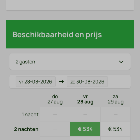
Beschikbaarheid en prijs
2 gasten
vr
28-08-2026
zo
30-08-2026
do
vr
za
27 aug
28 aug
29 aug
—
—
—
1 nacht
—
€ 534
€ 534
2 nachten