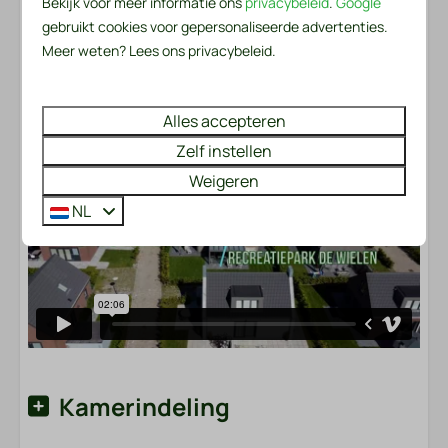
Bekijk voor meer informatie ons
privacybeleid
.
Google
gebruikt cookies voor gepersonaliseerde advertenties.
Let op: Onze accommodaties kunnen uitsluitend voor
Verwarming & Verkoeling
Meer weten? Lees ons privacybeleid.
recreatieve doeleinden worden gehuurd.
Centrale verwarming
Vloerverwarming
Energielabel:
Alles accepteren
Zelf instellen
Weigeren
NL
Kamerindeling