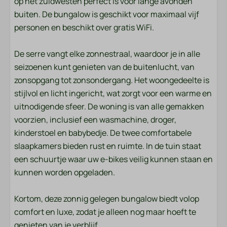
op het zuidwesten perfect is voor lange avonden
Beddengoed
buiten. De bungalow is geschikt voor maximaal vijf
personen en beschikt over gratis WiFi.
Familie/Kinderen
Kinderstoel
De serre vangt elke zonnestraal, waardoor je in alle
Traphekje
seizoenen kunt genieten van de buitenlucht, van
zonsopgang tot zonsondergang. Het woongedeelte is
Wassen en drogen
stijlvol en licht ingericht, wat zorgt voor een warme en
uitnodigende sfeer. De woning is van alle gemakken
Droger
voorzien, inclusief een wasmachine, droger,
Wasmachine
kinderstoel en babybedje. De twee comfortabele
slaapkamers bieden rust en ruimte. In de tuin staat
Entertainment
een schuurtje waar uw e-bikes veilig kunnen staan en
kunnen worden opgeladen.
Wifi
Smart TV
Kortom, deze zonnig gelegen bungalow biedt volop
comfort en luxe, zodat je alleen nog maar hoeft te
Ligging
genieten van je verblijf.