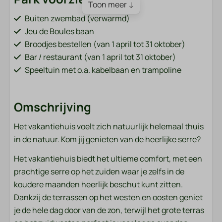
Toon meer ↓
Buiten zwembad (verwarmd)
Jeu de Boules baan
Broodjes bestellen (van 1 april tot 31 oktober)
Bar / restaurant (van 1 april tot 31 oktober)
Speeltuin met o.a. kabelbaan en trampoline
Visvijver (grenzend aan het park)
Fietsverhuur (van 1 april tot 31 oktober)
Omschrijving
Oplaadpunten voor elektrische auto's
Sportveld (voetbal, volleybal, badminton)
Het vakantiehuis voelt zich natuurlijk helemaal thuis
Wasmachine en droger (betaald)
in de natuur. Kom jij genieten van de heerlijke serre?
Badkamer
Het vakantiehuis biedt het ultieme comfort, met een
prachtige serre op het zuiden waar je zelfs in de
Handdoeken
koudere maanden heerlijk beschut kunt zitten.
Dankzij de terrassen op het westen en oosten geniet
Slaapkamer
je de hele dag door van de zon, terwijl het grote terras