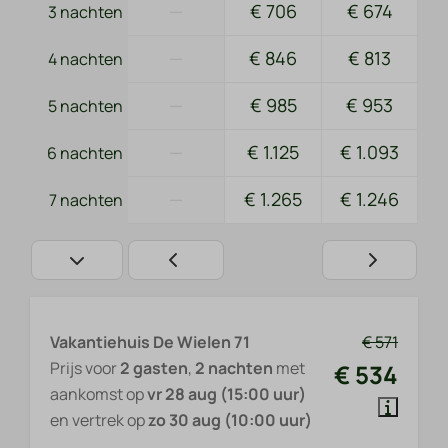
—
€ 706
€ 674
3 nachten
—
€ 846
€ 813
4 nachten
—
€ 985
€ 953
5 nachten
—
€ 1.125
€ 1.093
6 nachten
—
€ 1.265
€ 1.246
7 nachten
Vakantiehuis De Wielen 71
€ 571
Prijs voor
2 gasten
,
2 nachten
met
€ 534
aankomst op
vr 28 aug (15:00 uur)
en vertrek op
zo 30 aug (10:00 uur)