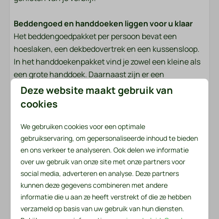
Middagzon
Dichtbij het strand
Beddengoed en handdoeken liggen voor u klaar
Avondzon
Het beddengoedpakket per persoon bevat een
Vrijstaand
hoeslaken, een dekbedovertrek en een kussensloop.
Ochtendzon
In het handdoekenpakket vind je zowel een kleine als
een grote handdoek. Daarnaast zijn er een
Buiten
keukenhanddoek en een theedoek beschikbaar. Voor
Deze website maakt gebruik van
de eerste dag is er ook een handige serviceset
cookies
Loungeset
aanwezig. Deze bevat onder andere een vuilniszak,
Serre
afwasborstel, vaatdoek, afwasmiddel, twee
We gebruiken cookies voor een optimale
Terras: Niet overdekt
vaatwastabletten en een rol toiletpapier.
gebruikservaring, om gepersonaliseerde inhoud te bieden
Parkeerplaats: 1
en ons verkeer te analyseren. Ook delen we informatie
over uw gebruik van onze site met onze partners voor
Opgemaakte bedden?
Veiligheid
social media, adverteren en analyse. Deze partners
Wilt u bij aankomst direct genieten van opgemaakte
kunnen deze gegevens combineren met andere
bedden? Voor slechts € 6,50 per bed regelen we dit
Brandblusser
informatie die u aan ze heeft verstrekt of die ze hebben
graag voor u. U kunt deze optie eenvoudig aanvinken
Rookmelder
verzameld op basis van uw gebruik van hun diensten.
tijdens het boeken.
Horren