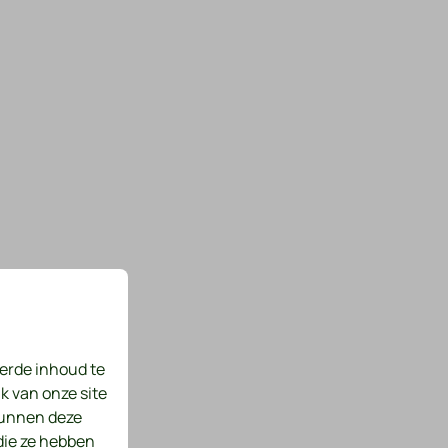
erde inhoud te
k van onze site
kunnen deze
die ze hebben