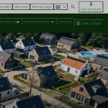
 worden
Verhuren
Verhuur login
Mijn Account
ast Minutes
Parkinformatie
Contact
Zoek & Boek