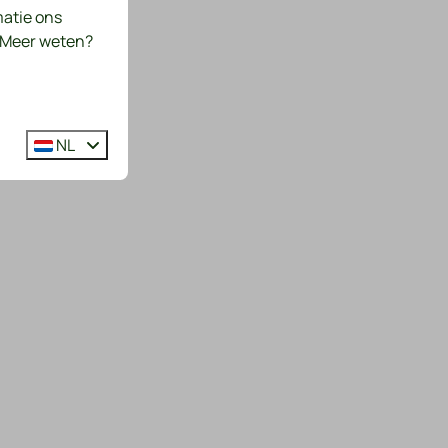
matie ons
. Meer weten?
NL