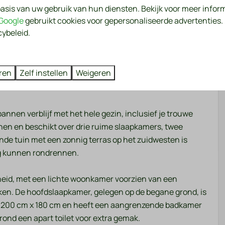
oktober)
asis van uw gebruik van hun diensten. Bekijk voor meer infor
Oplaadpunten voor elektrische
Google
gebruikt cookies voor gepersonaliseerde advertenties
auto's
cybeleid.
Sportveld (voetbal, volleybal,
badminton)
Wasmachine en droger (betaald)
ren
Zelf instellen
Weigeren
helemaal thuis in de natuur, geniet van het luxe
r
Wassen en drogen
spannen verblijf met het hele gezin, inclusief je trouwe
Droger
sonen en beschikt over drie ruime slaapkamers, twee
Wasmachine
de tuin met een zonnig terras op het zuidwesten is
ig kunnen rondrennen.
Buiten
Omheinde tuin
heid, met een lichte woonkamer voorzien van een
Tuin
en. De hoofdslaapkamer, gelegen op de begane grond, is
Tuinmeubels
n 200 cm x 180 cm en heeft een aangrenzende badkamer
wembad
Loungeset
ond een apart toilet voor extra gemak.