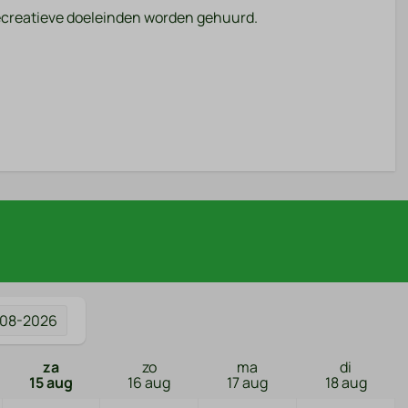
ecreatieve doeleinden worden gehuurd.
-08-2026
za
zo
ma
di
15 aug
16 aug
17 aug
18 aug