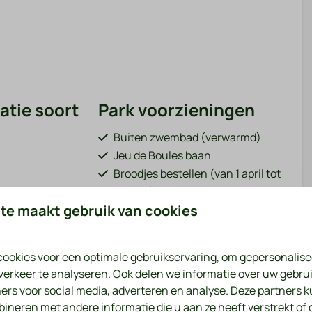
tie soort
Park voorzieningen
Buiten zwembad (verwarmd)
Jeu de Boules baan
Broodjes bestellen (van 1 april tot
31 oktober)
te maakt gebruik van cookies
Bar / restaurant (van 1 april tot 31
oktober)
Speeltuin met o.a. kabelbaan en
meer ↓
ookies voor een optimale gebruikservaring, om gepersonalise
trampoline
verkeer te analyseren. Ook delen we informatie over uw gebrui
Visvijver (grenzend aan het park)
ers voor social media, adverteren en analyse. Deze partners 
Fietsverhuur (van 1 april tot 31
neren met andere informatie die u aan ze heeft verstrekt of 