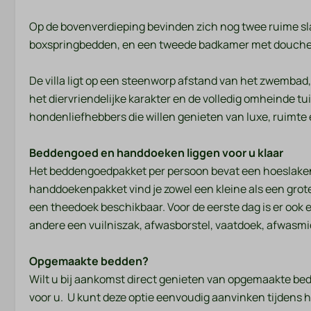
Rustige ligging
Op de bovenverdieping bevinden zich nog twee ruime s
boxspringbedden, en een tweede badkamer met douche en
Veiligheid
Verwarmin
De villa ligt op een steenworp afstand van het zwembad
Verkoeling
het diervriendelijke karakter en de volledig omheinde tu
Brandblusser
hondenliefhebbers die willen genieten van luxe, ruimte
Rookmelder
Centrale verw
Vloerverwarmi
Beddengoed en handdoeken liggen voor u klaar
Het beddengoedpakket per persoon bevat een hoeslaken
handdoekenpakket vind je zowel een kleine als een gro
een theedoek beschikbaar. Voor de eerste dag is er ook
andere een vuilniszak, afwasborstel, vaatdoek, afwasmid
Opgemaakte bedden?
Wilt u bij aankomst direct genieten van opgemaakte bed
voor u. U kunt deze optie eenvoudig aanvinken tijdens 