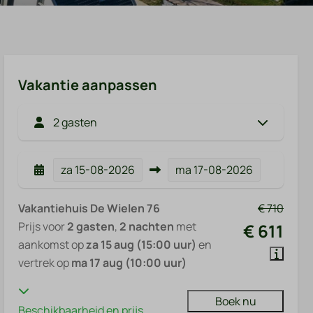
Vakantie aanpassen
2 gasten
za
15-08-2026
ma
17-08-2026
Vakantiehuis De Wielen 76
€ 710
Prijs voor
2 gasten
,
2 nachten
met
€ 611
aankomst op
za 15 aug (15:00 uur)
en
vertrek op
ma 17 aug (10:00 uur)
Boek nu
Beschikbaarheid en prijs