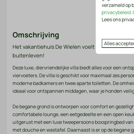
verzameld op b
privacybeleid
.
Lees ons priva
Omschrijving
Alles accepte
Het vakantiehuis De Wielen voelt zich natuurlijk 
buitenleven!
Badkamer
Slaapkame
Deze luxe, diervriendelijke villa biedt alles voor een ont
Handdoeken
Beddengoed
viervoeters. De villa is geschikt voor maximaal zes per
moderne badkamers en twee aparte toiletten. De omhein
ideaal voor ontspannen middagen, waar je honden veil
Entertainment
Ligging
Smart TV
Middagzon
De begane grond is ontworpen voor comfort en gezellig
Wifi
Avondzon
comfortabele lounge, een eetgedeelte en een open keuk
Vrijstaand
uitgerust met een luxe tweepersoons boxspringbed va
Dichtbij het z
met douche en wastafel. Daarnaast is er op de begane gr