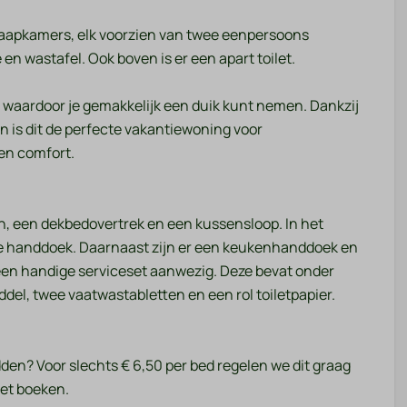
Ligstoelen
Terras: Overdekt
laapkamers, elk voorzien van twee eenpersoons
Parkeerplaats: 1
 wastafel. Ook boven is er een apart toilet.
g &
, waardoor je gemakkelijk een duik kunt nemen. Dankzij
in is dit de perfecte vakantiewoning voor
 en comfort.
arming
ng
, een dekbedovertrek en een kussensloop. In het
te handdoek. Daarnaast zijn er een keukenhanddoek en
 een handige serviceset aanwezig. Deze bevat onder
del, twee vaatwastabletten en een rol toiletpapier.
den? Voor slechts € 6,50 per bed regelen we dit graag
het boeken.