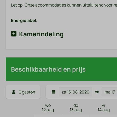
Let op: Onze accommodaties kunnen uitsluitend voor r
Energielabel:
Kamerindeling
Beschikbaarheid en prijs
2 gasten
za
15-08-2026
ma
17
wo
do
vr
12 aug
13 aug
14 aug