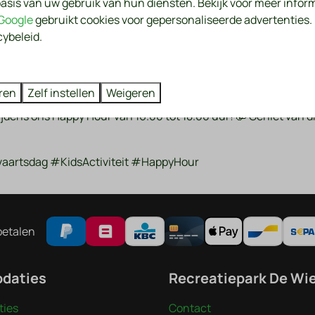
asis van uw gebruik van hun diensten. Bekijk voor meer infor
Google
gebruikt cookies voor gepersonaliseerde advertenties
allemaal om 16.00 uur met een spetterende POOLPARTY in het z
cybeleid.
atieve activiteit: cake versieren in een feestelijke partytent 
ing van ouders). Wees er snel bij, want we moeten onze taarten
ren
Zelf instellen
Weigeren
jdens ons Happy Hour van 16.00 tot 18.00 uur! 🥳 Geniet van dran
melvaartsdag #KidsActiviteit #HappyHour
betalen
daties
Recreatiepark De Wi
ies
Contact