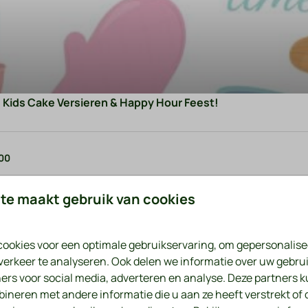
Kids Cake Versieren & Happy Hour Feest!
:00
te maakt gebruik van cookies
opening, Kids Cake Versieren & 
ookies voor een optimale gebruikservaring, om gepersonalise
verkeer te analyseren. Ook delen we informatie over uw gebrui
ers voor social media, adverteren en analyse. Deze partners 
naar onze POOLPARTY en versie
neren met andere informatie die u aan ze heeft verstrekt of 