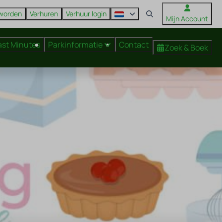
 worden
Verhuren
Verhuur login
Mijn Account
ast Minutes
Parkinformatie
Contact
Zoek & Boek