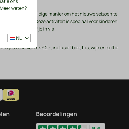
matie ons
. Meer weten?
wembad - een geweldige manier om het nieuwe seizoen te
bij het zwembad! Deze activiteit is speciaal voor kinderen
 inkopen! Schrijf je in via
NL
kjes voor slechts €2,-, inclusief bier, fris, wijn en koffie.
elen
Beoordelingen
8.6