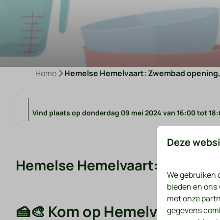
Home
Hemelse Hemelvaart: Zwembad opening, 
Vind plaats op donderdag 09 mei 2024 van 16:00 tot 18
Deze websi
Hemelse Hemelvaart: Zwembad 
We gebruiken c
bieden en ons 
met onze partn
🍰🎨 Kom op Hemelvaartsdag 
gegevens combi