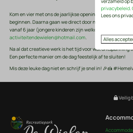
verzameld op b
privacybeleid
.
Kom en vier met ons de jaarlijkse opening! Het begint 
Lees ons priva
beginnen. Daarna gaan we direct door naar een heerlijk cre
vanaf 6 jaar (jongere kinderen zijn welkom onder begeleid
activiteitendewielen@hotmail.com
.
Alles accepte
Na al dat creatieve werk is het tijd voor wat ontspanning ti
Een perfecte manier om de dag feestelijk af te sluiten!
Mis deze leuke dag niet en schrijf je snel in! 🎉🍰 #He
Veilig 
Accommo
Accommodat