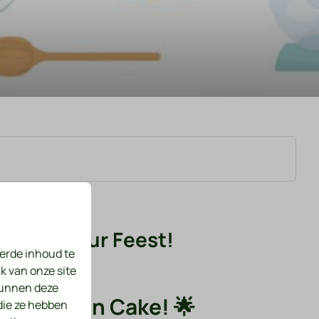
Happy Hour Feest!
erde inhoud te
k van onze site
kunnen deze
r je eigen Cake! 🌟
die ze hebben