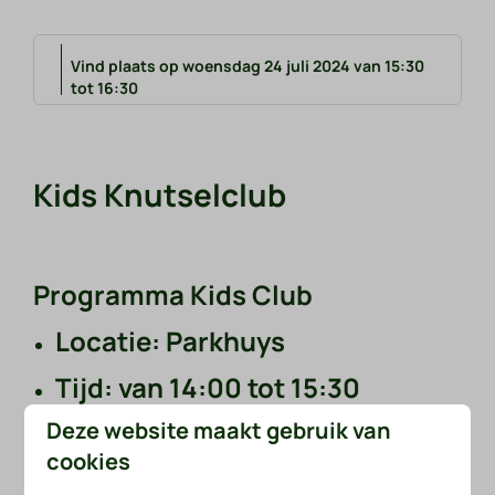
Vind plaats op woensdag 24 juli 2024 van 15:30
tot 16:30
Kids Knutselclub
Programma Kids Club
Locatie: Parkhuys
Tijd: van 14:00 tot 15:30
Deze website maakt gebruik van
Leeftijd: van 6 tot 12 jaar
cookies
Vermeld bij inschrijving of er e.v.t. allergieën zijn. Als je 