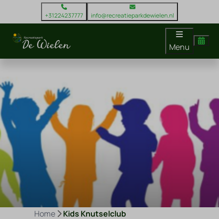
+31224237777
info@recreatieparkdewielen.nl
Menu
Home
Kids Knutselclub