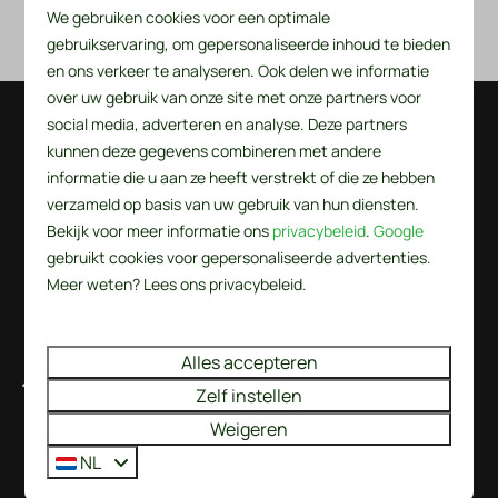
inschrijft geeft je automatisch toestemming voor het maken 
We gebruiken cookies voor een optimale
van foto's of Video's.
gebruikservaring, om gepersonaliseerde inhoud te bieden
en ons verkeer te analyseren. Ook delen we informatie
over uw gebruik van onze site met onze partners voor
social media, adverteren en analyse. Deze partners
Veilig betalen
kunnen deze gegevens combineren met andere
informatie die u aan ze heeft verstrekt of die ze hebben
verzameld op basis van uw gebruik van hun diensten.
Bekijk voor meer informatie ons
privacybeleid
.
Google
gebruikt cookies voor gepersonaliseerde advertenties.
Meer weten? Lees ons privacybeleid.
Alles accepteren
De Wielen 84
Zelf instellen
1744 KS Sint Maarten
Weigeren
Noord-Holland
NL
Nederland