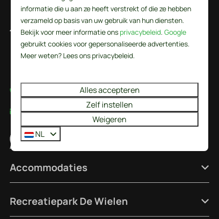
informatie die u aan ze heeft verstrekt of die ze hebben
verzameld op basis van uw gebruik van hun diensten.
De Wielen 84
Bekijk voor meer informatie ons
privacybeleid
.
Google
1744 KS Sint Maarten
gebruikt cookies voor gepersonaliseerde advertenties.
Noord-Holland
Meer weten? Lees ons privacybeleid.
Nederland
Alles accepteren
+31224237777
Zelf instellen
info@recreatieparkdewielen.nl
Weigeren
NL
App met ons
Accommodaties
Recreatiepark De Wielen