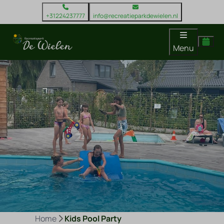
+31224237777
info@recreatieparkdewielen.nl
Menu
Home
Kids Pool Party