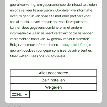
meerdere verkoopkanalen, het gebruik van een
gebruikservaring, om gepersonaliseerde inhoud te bieden
channel manager, het toepassen van
en ons verkeer te analyseren. Ook delen we informatie
yieldmanagement en het hebben van focus op
over uw gebruik van onze site met onze partners voor
gasttevredenheid, kunnen wij uw huurinkomsten
social media, adverteren en analyse. Deze partners
optimaliseren en het rendement op uw investering
kunnen deze gegevens combineren met andere
vergroten. Wij weten dat het belangrijk is om de
informatie die u aan ze heeft verstrekt of die ze hebben
markt en trends te blijven volgen, uw prijsstrategieën
verzameld op basis van uw gebruik van hun diensten.
aan te passen en constant te streven naar
Bekijk voor meer informatie ons
privacybeleid
.
Google
verbetering om concurrentievoordeel te behouden.
gebruikt cookies voor gepersonaliseerde advertenties.
Meer weten? Lees ons privacybeleid.
Meer informatie
Alles accepteren
Wilt u meer informatie over het verhuren van uw
Zelf instellen
bungalow of chalet via Recreatiepark De
Weigeren
Wielen? Neem contact op via het onderstaande
formulier. ⤵
NL