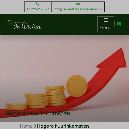
+31224237777
info@recreatieparkdewielen.nl
Menu
Hogere huurinkomsten
Home
Hogere huurinkomsten