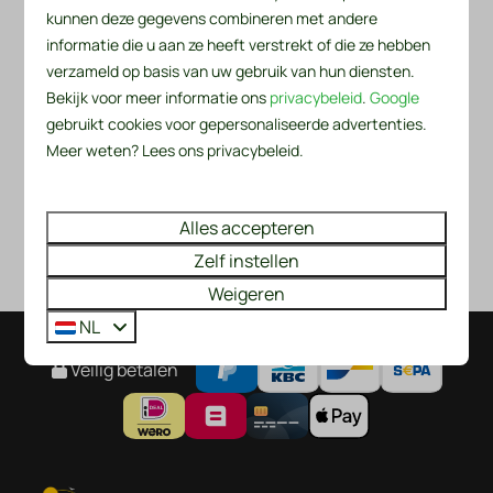
kunnen deze gegevens combineren met andere
informatie die u aan ze heeft verstrekt of die ze hebben
Mobiele telefoonnummer
verzameld op basis van uw gebruik van hun diensten.
Bekijk voor meer informatie ons
privacybeleid
.
Google
Vragen of opmerkingen
gebruikt cookies voor gepersonaliseerde advertenties.
Meer weten? Lees ons privacybeleid.
Alles accepteren
Bericht versturen
Zelf instellen
Beveiligd door reCaptcha,
privacybeleid
en
servicevoorwaarden
zijn
van toepassing.
Weigeren
NL
Veilig betalen