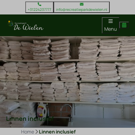
+31224237777
info@recreatieparkdewielen.nl
Menu
Linnen inclusief
Home
Linnen inclusief