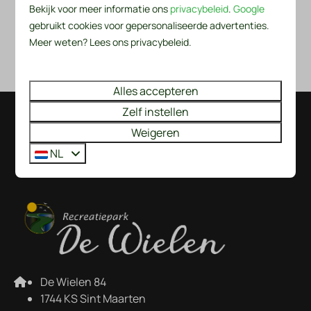
Bekijk voor meer informatie ons
privacybeleid
.
Google
splitsingtekening D-1429
gebruikt cookies voor gepersonaliseerde advertenties.
Meer weten? Lees ons privacybeleid.
splitsingtekening D-1430
Alles accepteren
Zelf instellen
Veilig betalen
Weigeren
NL
De Wielen 84
1744 KS Sint Maarten