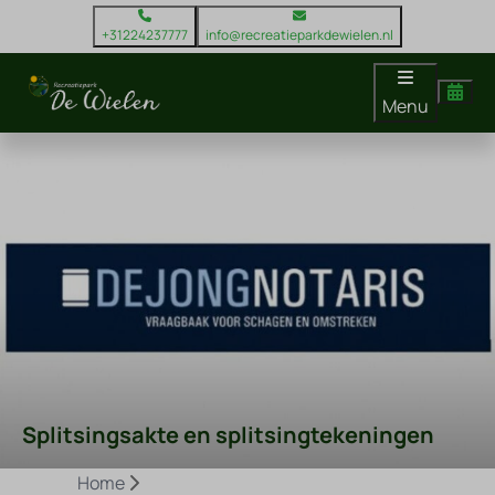
+31224237777
info@recreatieparkdewielen.nl
Menu
Splitsingsakte en splitsingtekeningen
Home