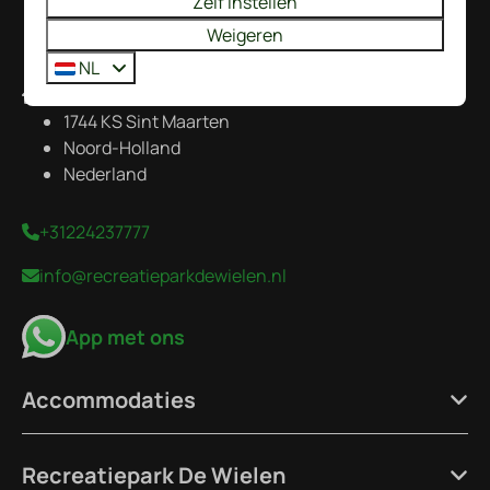
Zelf instellen
Weigeren
NL
De Wielen 84
1744 KS Sint Maarten
Noord-Holland
Nederland
+31224237777
info@recreatieparkdewielen.nl
App met ons
Accommodaties
Recreatiepark De Wielen