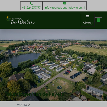
+31224237777
info@recreatieparkdewielen.nl
Menu
Tekeningen van de kavels
Home