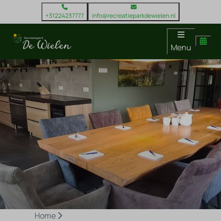
+31224237777
info@recreatieparkdewielen.nl
Menu
Home