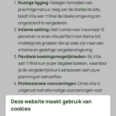
Rustige ligging:
Gelegen temidden van
prachtige natuur, weg van de stadse drukte,
biedt Villa aan 't Wiel de ideale omgeving om
ongestoord te vergaderen.
Intieme setting:
Met ruimte voor maximaal 12
personen is onze villa perfect voor kleine tot
middelgrote groepen die op zoek zijn naar een
intieme en gezellige vergaderomgeving.
Flexibele boekingsmogelijkheden:
Bij Villa
aan 't Wiel kun je per dagdeel boeken, waardoor
je de vergadertijd kunt aanpassen aan jouw
planning en behoeften.
Professionele voorzieningen:
Onze villa is
uitgerust met alle nodige voorzieningen voor
een succesvolle vergadering, waaronder
Deze website maakt gebruik van
moderne audiovisuele apparatuur en
cookies
comfortabele zitplaatsen.