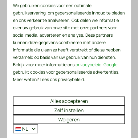
Reserveer nu jouw vergadering bij Villa aan 't Wiel en
We gebruiken cookies voor een optimale
gebruikservaring, om gepersonaliseerde inhoud te bieden
ervaar de perfecte combinatie van comfort, rust en
en ons verkeer te analyseren. Ook delen we informatie
productiviteit. Neem vandaag nog contact met ons
over uw gebruik van onze site met onze partners voor
op voor beschikbaarheid en tarieven.
social media, adverteren en analyse. Deze partners
kunnen deze gegevens combineren met andere
informatie die u aan ze heeft verstrekt of die ze hebben
verzameld op basis van uw gebruik van hun diensten.
Bekijk voor meer informatie ons
privacybeleid
.
Google
gebruikt cookies voor gepersonaliseerde advertenties.
Meer weten? Lees ons privacybeleid.
Alles accepteren
Zelf instellen
Weigeren
NL
Accommodaties